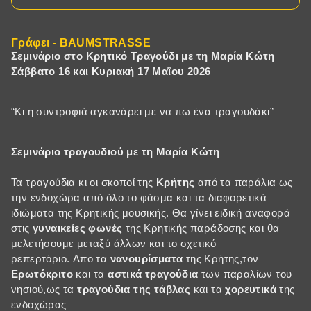
Γράφει - BAUMSTRASSE
Σεμινάριο στο Κρητικό Τραγούδι με τη Μαρία Κώτη
Σάββατο 16 και Κυριακή 17 Μαΐου 2026
“Κι η συντροφιά αγκανάρει με να πω ένα τραγουδάκι”
Σεμινάριο τραγουδιού με τη Μαρία Κώτη
Τα τραγούδια κι οι σκοποί της
Κρήτης
από τα παράλια ως
την ενδοχώρα από όλο το φάσμα και τα διαφορετικά
ιδιώματα της Κρητικής μουσικής. Θα γίνει ειδική αναφορά
στις
γυναικείες φωνές
της Κρητικής παράδοσης και θα
μελετήσουμε μεταξύ άλλων και το σχετικό
ρεπερτόριο. Απο τα
νανουρίσματα
της Κρήτης,τον
Ερωτόκριτο
και τα
αστικά τραγούδια
των παραλίων του
νησιού,ως τα
τραγούδια της τάβλας
και τα
χορευτικά
της
ενδοχώρας