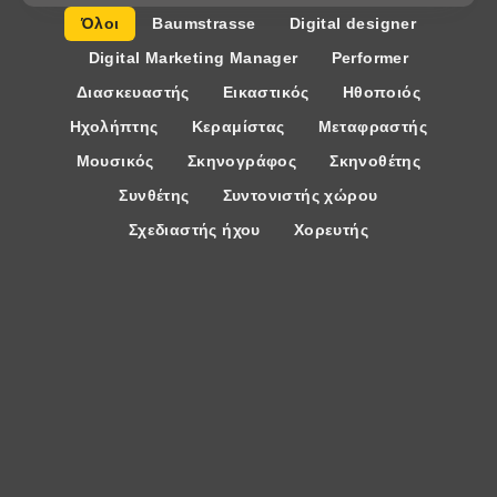
Όλοι
Baumstrasse
Digital designer
Digital Marketing Manager
Performer
Διασκευαστής
Εικαστικός
Ηθοποιός
Ηχολήπτης
Κεραμίστας
Μεταφραστής
Μουσικός
Σκηνογράφος
Σκηνοθέτης
Συνθέτης
Συντονιστής χώρου
Σχεδιαστής ήχου
Χορευτής