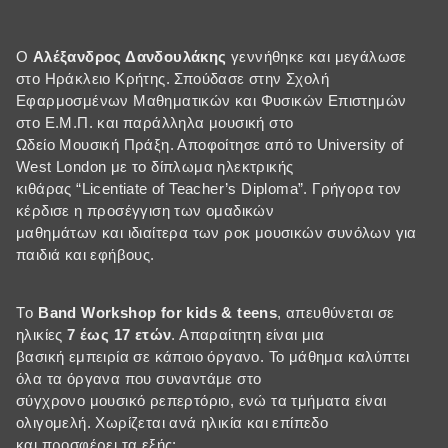
Ο
Αλέξανδρος Δανδουλάκης
γεννήθηκε και μεγάλωσε
στο Ηράκλειο Κρήτης. Σπούδασε στην Σχολή
Εφαρμοσμένων Μαθηματικών και Φυσικών Επιστημών
στο Ε.Μ.Π. και παράλληλα μουσική στο
Ωδείο Μουσική Πράξη. Αποφοίτησε από το University of
West London με το δίπλωμα ηλεκτρικής
κιθάρας “Licentiate of Teacher’s Diploma”. Γρήγορα τον
κέρδισε η προσέγγιση των ομαδικών
μαθημάτων και ιδιαίτερα των ροκ μουσικών συνόλων για
παιδιά και εφήβους.
Τo
Band Workshop for kids & teens
, απευθύνεται σε
ηλικίες
7 έως 17 ετών
. Απαραίτητη είναι μια
βασική εμπειρία σε κάποιο όργανο. Το μάθημα καλύπτει
όλα τα όργανα που συναντάμε στο
σύγχρονο μουσικό ρεπερτόριο, ενώ τα τμήματα είναι
ολιγομελή. Χωρίζεται ανά ηλικία και επίπεδο
και προσφέρει τα εξής: