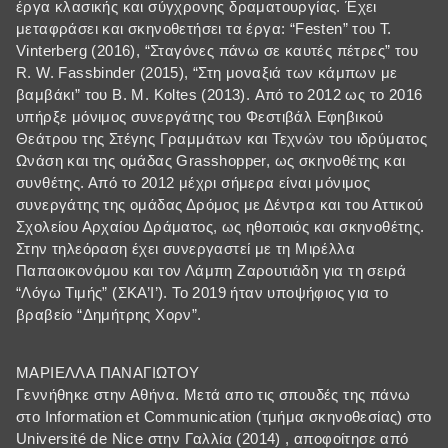
έργα κλασικής και σύγχρονης δραματουργίας. Έχει
μεταφράσει και σκηνοθετήσει τα έργα: “Festen” του T.
Vinterberg (2016), “Σταγόνες πάνω σε καυτές πέτρες” του
R. W. Fassbinder (2015), “Στη μοναξιά των κάμπων με
βαμβάκι” του B. M. Koltes (2013). Από το 2012 ως το 2016
υπήρξε μόνιμος συνεργάτης του Φεστιβάλ Εφηβικού
Θεάτρου της Στέγης Γραμμάτων και Τεχνών του ιδρύματος
Ωνάση και της ομάδας Grasshopper, ως σκηνοθέτης και
συνθέτης. Από το 2012 μέχρι σήμερα είναι μόνιμος
συνεργάτης της ομάδας Δρόμος με Δέντρα και του Αττικού
Σχολείου Αρχαίου Δράματος, ως ηθοποιός και σκηνοθέτης.
Στην τηλεόραση έχει συνεργαστεί με τη Μιρέλλα
Παπαοικονόμου και τον Λάμπη Ζαρουτιάδη για τη σειρά
“Λόγω Τιμής” (ΣΚΑ’Ι’). Το 2019 ήταν υποψήφιος για το
βραβείο “Δημήτρης Χορν”.
ΜΑΡΙΕΛΛΑ ΠΑΝΑΓΙΩΤΟΥ
Γεννήθηκε στην Αθήνα. Μετά απο τις σπουδές της πάνω
στο Information et Communication (τμήμα σκηνοθεσίας) στο
Université de Nice στην Γαλλία (2014) , αποφοίτησε από