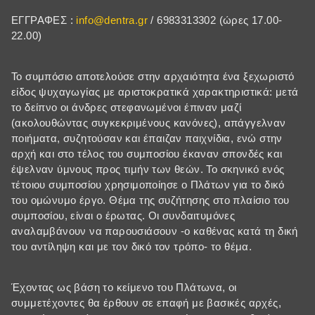
ΕΓΓΡΑΦΕΣ :
info@dentra.gr
/ 6983313302 (ώρες 17.00-
22.00)
Το συμπόσιο αποτελούσε στην αρχαιότητα ένα ξεχωριστό
είδος ψυχαγωγίας με αριστοκρατικά χαρακτηριστικά: μετά
το δείπνο οι άνδρες στεφανωμένοι έπιναν μαζί
(ακολουθώντας συγκεκριμένους κανόνες), απάγγελναν
ποιήματα, συζητούσαν και έπαιζαν παιχνίδια, ενώ στην
αρχή και στο τέλος του συμποσίου έκαναν σπονδές και
έψελναν ύμνους προς τιμήν των θεών. Το σκηνικό ενός
τέτοιου συμποσίου χρησιμοποίησε ο Πλάτων για το δικό
του ομώνυμο έργο. Θέμα της συζήτησης στο πλαίσιο του
συμποσίου, είναι ο έρωτας. Οι συνδαιτυμόνες
αναλαμβάνουν να παρουσιάσουν -ο καθένας κατά τη δική
του αντίληψη και με τον δικό τον τρόπο- το θέμα.
Έχοντας ως βάση το κείμενο του Πλάτωνα, οι
συμμετέχοντες θα έρθουν σε επαφή με βασικές αρχές,