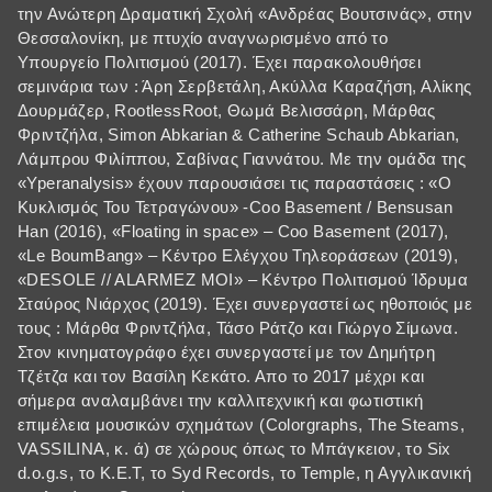
την Ανώτερη Δραματική Σχολή «Ανδρέας Βουτσινάς», στην
Θεσσαλονίκη, με πτυχίο αναγνωρισμένο από το
Υπουργείο Πολιτισμού (2017). Έχει παρακολουθήσει
σεμινάρια των : Άρη Σερβετάλη, Ακύλλα Καραζήση, Αλίκης
Δουρμάζερ, RootlessRoot, Θωμά Βελισσάρη, Μάρθας
Φριντζήλα, Simon Abkarian & Catherine Schaub Abkarian,
Λάμπρου Φιλίππου, Σαβίνας Γιαννάτου. Με την ομάδα της
«Yperanalysis» έχουν παρουσιάσει τις παραστάσεις : «Ο
Κυκλισμός Του Τετραγώνου» -Coo Basement / Bensusan
Han (2016), «Floating in space» – Coo Basement (2017),
«Le BoumBang» – Kέντρο Ελέγχου Τηλεοράσεων (2019),
«DESOLE // ALARMEZ MOI» – Κέντρο Πολιτισμού Ίδρυμα
Σταύρος Νιάρχος (2019). Έχει συνεργαστεί ως ηθοποιός με
τους : Μάρθα Φριντζήλα, Τάσο Ράτζο και Γιώργο Σίμωνα.
Στον κινηματογράφο έχει συνεργαστεί με τον Δημήτρη
Τζέτζα και τον Βασίλη Κεκάτο. Απο το 2017 μέχρι και
σήμερα αναλαμβάνει την καλλιτεχνική και φωτιστική
επιμέλεια μουσικών σχημάτων (Colorgraphs, The Steams,
VASSILINA, κ. ά) σε χώρους όπως το Μπάγκειον, το Six
d.o.g.s, το K.E.T, το Syd Records, το Temple, η Αγγλικανική