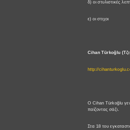
δ) οι στυλιστικές λε
ε) οι στιχοι
Cihan Türkoğlu (Τζ
http://cihanturkoglu.
Ο Cihan Türkoğlu γεν
παίζοντας σάζι.
Στα 18 του εγκαταστ