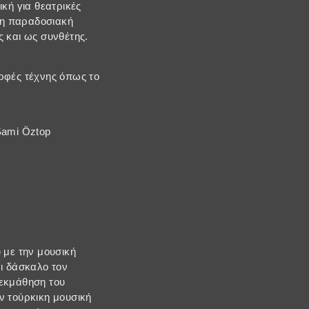
κή για θεατρικές
κη παραδοσιακή
ς και ως συνθέτης.
ορφές τέχνης όπως το
Sami Öztop
 με την μουσική
αι δάσκαλο τον
 εκμάθηση του
 τούρκικη μουσική