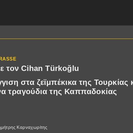
TRASSE
με τον Cihan Türkoğlu
γιση στα ζεϊμπέκικα της Τουρκίας 
α τραγούδια της Καππαδοκίας
ημήτρης Καρναχωρίτης