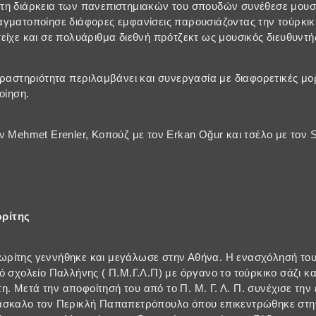
τη διάρκεια των πανεπιστημιακών του σπουδών συνέθεσε μουσι
αγματοποίησε διάφορες εμφανίσεις παρουσιάζοντας την τούρκι
είχε και σε πολυάριθμα διεθνή πρότζεκτ ως μουσικός διευθυντή
δραστηριότητα περιλαμβάνει και συνεργασία με διαφορετικές μ
οίηση.
ν Mehmet Erenler, Κοπούζ με τον Erkan Oğur και τσέλο με τον 
ρίτης
ρίτης γεννήθηκε και μεγάλωσε στην Αθήνα. Η ενασχόλησή του
ό σχολείο Παλλήνης ( Π.Μ.Γ.Λ.Π) με όργανο το τούρκικο σάζι κ
 Μετά την αποφοίτησή του από το Π. Μ. Γ. Λ. Π. συνέχισε την
άσκαλο τον Περικλή Παπαπετρόπουλο όπου επικεντρώθηκε στην