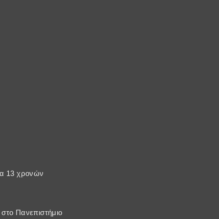
κία 13 χρονών
 στο Πανεπιστήμιο