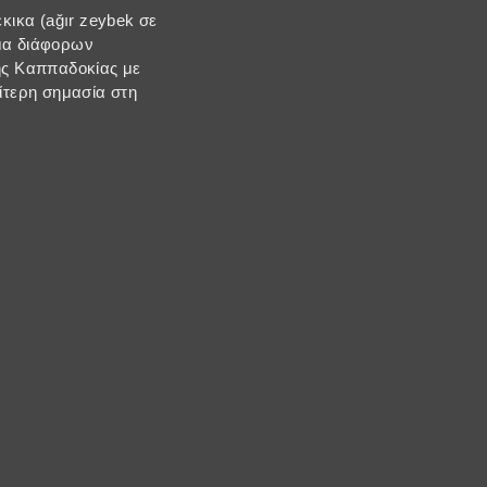
κικα (ağır zeybek σε
εμα διάφορων
ης Καππαδοκίας με
αίτερη σημασία στη