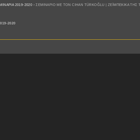
ΜΙΝΑΡΙA 2019-2020
›
ΣΕΜΙΝΆΡΙΟ ΜΕ ΤΟΝ CIHAN TÜRKOĞLU | ΖΕΪΜΠΈΚΙΚΑ ΤΗΣ
019-2020