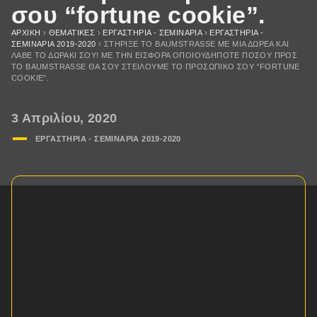
σου “fortune cookie”.
ΑΡΧΙΚΉ
›
ΘΕΜΑΤΙΚΈΣ
›
ΕΡΓΑΣΤΗΡΙΑ - ΣΕΜΙΝΑΡΙΑ
›
ΕΡΓΑΣΤΗΡΙΑ -
ΣΕΜΙΝΑΡΙA 2019-2020
›
ΣΤΉΡΙΞΕ ΤΟ BAUMSTRASSE ΜΕ ΜΙΑ ΔΩΡΕΆ ΚΑΙ
ΛΆΒΕ ΤΟ ΔΩΡΆΚΙ ΣΟΥ! ΜΕ ΤΗΝ ΕΙΣΦΟΡΆ ΟΠΟΙΟΥΔΉΠΟΤΕ ΠΟΣΟΎ ΠΡΟΣ
ΤΟ BAUMSTRASSE ΘΑ ΣΟΥ ΣΤΕΊΛΟΥΜΕ ΤΟ ΠΡΟΣΩΠΙΚΌ ΣΟΥ “FORTUNE
COOKIE”.
3 Απριλίου, 2020
ΕΡΓΑΣΤΗΡΙΑ - ΣΕΜΙΝΑΡΙA 2019-2020