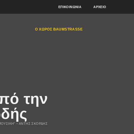
ΕΠΙΚΟΙΝΩΝΊΑ
ΑΡΧΕΊΟ
Ο ΧΏΡΟΣ BAUMSTRASSE
από την
ρδής
ΜΟΥΣΙΚΉ” – ΆΝΤΗΣ ΣΚΟΡΔΉΣ