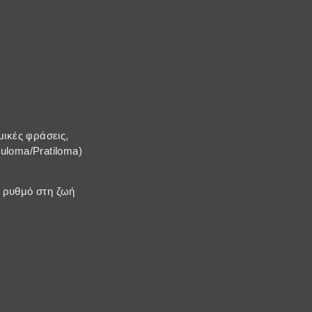
ικές φράσεις,
uloma/Pratiloma)
ν ρυθμό στη ζωή