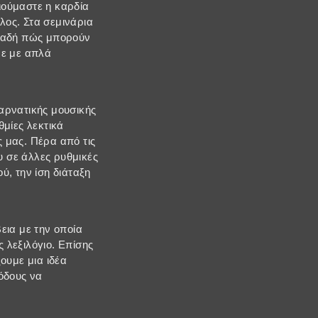
ιούμαστε η καρδία
έλος. Στα σεμινάρια
ηλαδή πώς μπορούν
ε με απλά
.
αρνατικής μουσικής
θμίες λεκτικά
 μας. Πέρα από τις
 σε άλλες ρυθμικές
ύ, την ίση διάταξη
εια με την οποία
 λεξιλόγιο. Επίσης
ουμε μια ιδέα
όδους να