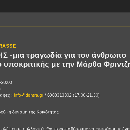
TRASSE
 -μια τραγωδία για τον άνθρωπο
 υποκριτικής με την Μάρθα Φριντζ
-20:00
υ
αφές :
info@dentra.gr
/ 6983313302 (17.00-21.30)
ρού -η δύναμη της Κοινότητας
δουλέψουμε συλλογικά. Θα προσπαθήσουμε να εκφράσουμε ένα 