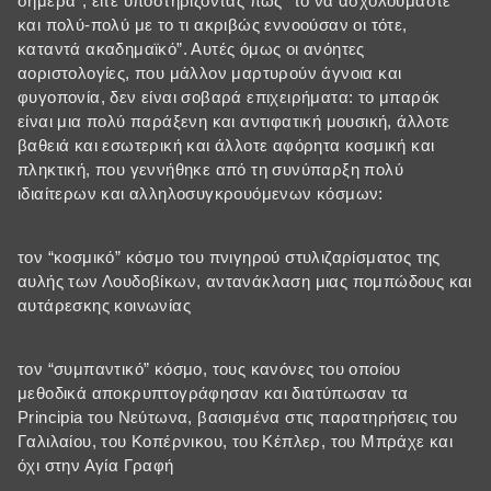
σήμερα”, είτε υποστηρίζοντας πως “το να ασχολούμαστε
και πολύ-πολύ με το τι ακριβώς εννοούσαν οι τότε,
καταντά ακαδημαϊκό”. Αυτές όμως οι ανόητες
αοριστολογίες, που μάλλον μαρτυρούν άγνοια και
φυγοπονία, δεν είναι σοβαρά επιχειρήματα: το μπαρόκ
είναι μια πολύ παράξενη και αντιφατική μουσική, άλλοτε
βαθειά και εσωτερική και άλλοτε αφόρητα κοσμική και
πληκτική, που γεννήθηκε από τη συνύπαρξη πολύ
ιδιαίτερων και αλληλοσυγκρουόμενων κόσμων:
τον “κοσμικό” κόσμο του πνιγηρού στυλιζαρίσματος της
αυλής των Λουδοβίκων, αντανάκλαση μιας πομπώδους και
αυτάρεσκης κοινωνίας
τον “συμπαντικό” κόσμο, τους κανόνες του οποίου
μεθοδικά αποκρυπτογράφησαν και διατύπωσαν τα
Principia του Νεύτωνα, βασισμένα στις παρατηρήσεις του
Γαλιλαίου, του Κοπέρνικου, του Κέπλερ, του Μπράχε και
όχι στην Αγία Γραφή