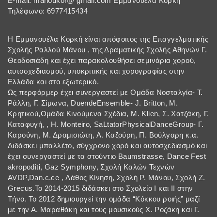
E-mail: manoukor@ gmail.com Εμμανουέλα Κορκή
Τηλέφωνο: 6977415434
Η Εμμανουέλα Κορκή είναι απόφοιτος της Επαγγελματικής
Σχολής Ραλλού Μάνου , της Δραματικής Σχολής Αθηνών Γ.
Θεοδοσιάδη και έχει παρακολουθήσει σεμινάρια χορού,
αυτοσχεδιασμού, υποκριτικής και χορογραφίας στην
Ελλάδα και στο εξωτερικό.
Ως περφόρμερ έχει συνεργαστεί με Ομάδα Νοσταλγία- Τ.
Ράλλη, Γ. Σίμωνα, DuendeEnsemble- J. Britton, Μ.
Κρητικού,Ομάδα Κινούμενα Σχέδια, Μ. Κlien, Σ. Χατζάκη, Γ.
Καταφυγή, , Η. Μοnteiro, SaLtatorPhysicalDanceGroup- Γ.
Καρούνη, Μ. Δραμισιώτη, Α. Καζούρη, Π. Βούλγαρη κ.α.
Διδάσκει μπαλλέτο, σύγχρονο χορό και αυτοσχεδιασμό και
έχει συνεργαστεί με τα στούντιο Baumstrasse, Dance Fest
akropoditi, Gaz Symphony, Σχολή Καλών Τεχνών
AVDP,Dan.c.ce , Λάθος Κίνηση, Σχολή Ρ. Μάνου, Σχολή Ζ.
Grecus.Το 2014-2015 διδάσκει στο Σχολείο Ι και ΙΙ στην
Τήνο. Το 2012 δημιουργεί την ομάδα “Κόκκου ροιής” μαζί
με την Α. Μαραθάκη και τους μουσικούς Χ. Ροζάκη και Γ.