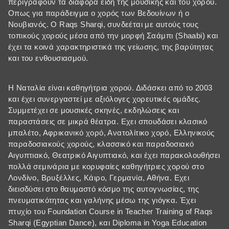
περιγράφουν τα διαφορα είδη της μουσικής και του χορού.
Οπως για παράδειγμα ο χορός των Βεδουίνων ή ο
Νουβιανός. Ο Raqs Sharqi, συνδεέται με αυτούς τους
τοπικούς χορούς μέσα από την μορφή Σαάμπι (Shaabi) και
έχει τα κοινά χαρακτηριστικά της γείωσης, της βαρύτητας
και του ενθουσιασμού.
Η Ναταλία είναι καθηγήτρια χορού. Διδάσκει από το 2003
και έχει συνεργαστεί με αξιόλογες χορευτικές ομάδες.
Συμμετέχει σε μουσικές σκηνές, εκδηλώσεις και
παραστάσεις σε μικρά θέατρα. Εχει σπουδάσει κλασικό
μπαλέτο, Αφρικανικό χορό, Ανατολίτικο χορό, Ελληνικούς
παραδοσιακούς χορούς, κλασσικό και παραδοσιακό
Αιγυπτιακό, Θεατρικό Αιγυπτιακό, και έχει παρακολουθήσει
πολλά σεμινάρια με κορυφαίες καθηγήτριες χορού στο
Λονδίνο, Βρυξέλλες, Κάιρο, Γερμανία, Αθήνα. Εχει
διεισδύσει στο θαυμαστό κόσμο της αυτογνωσίας, της
πνευματικότητας και γαλήνης μέσω της γιόγκα. Έχει
πτυχίο του Foundation Course in Teacher Training of Raqs
Sharqi (Egyptian Dance), και Diploma in Yoga Education