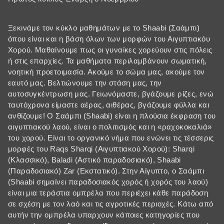
Ξεκινάμε τον κύκλο μαθημάτων με το Shaabi (Σαάμπι)
όπου είναι και η βάση όλων των μορφών του Αιγυπτιακόυ
Χορού. Μαθαίνουμε πως οι γυναίκες χορεύουν στις πόλεις
ή στις επαρχίες. Τα μαθήματα περιλαμβάνουν σωματική,
νοητική προετοιμασία. Ακούμε το σώμα μας, ακούμε τον
εαυτό μας. Βελτιώνουμε την στάση μας, την
αυτοσυγκέντρωση μας. Γειωνόμαστε, βγάζουμε ρίζες, ενώ
ταυτόχρονα είμαστε αέρας, αιθέρας, βγάζουμε φύλλα και
ανθίζουμε! Ο Σαάμπι (Shaabi) είναι η πλούσια έκφραση του
αιγυπτιακού λαού, είναι ο πολιτισμός και η «ραχοκοκαλιά»
του χορού. Είναι το οργανικό νήμα που ενώνει τις τέσσερις
μορφές του Raqs Sharqi (Αιγυπτιακού Χορού): Sharqi
(Κλασσικό), Baladi (Αστικό παραδοσιακό), Shaabi
(Παραδοσιακό) Zar (Εκστατικό). Στην Αίγυπτο, ο Σαάμπι
(Shaabi σημαίνει παραδοσιακός χορός ή χορός του λαού)
είναι μια τεράστια ομπρέλα που περιέχει κάθε παράδοση
σε σχέση με τον λαό και τις αγροτικές περιοχές. Κάτω από
αυτήν την ομπρέλα υπαρχουν κάποιες κατηγορίες που