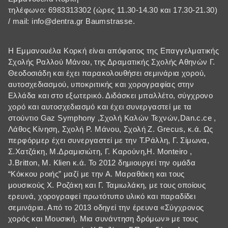
τηλέφωνo: 6983313302 (ώρες 11.30-14.30 και 17.30-21.30)
/ mail: info@dentra.gr Baumstrasse.
Η Εμμανουέλα Κορκή είναι απόφοιτος της Επαγγελματικής
Σχολής Ραλλού Μάνου, της Δραματικής Σχολής Αθηνών Γ.
Θεοδοσιάδη και έχει παρακολουθήσει σεμινάρια χορού,
αυτοσχεδιασμού, υποκριτικής και χορογραφίας στην
Ελλάδα και στο εξωτερικό. Διδάσκει μπαλλέτο, σύγχρονο
χορό και αυτοσχεδιασμό και έχει συνεργαστεί με τα
στούντιο Gaz Symphony ,Σχολή Καλών Τεχνών,Dan.c.ce ,
Λάθος Κίνηση, Σχολή Ρ. Μάνου, Σχολή Ζ. Grecus, κ.ά. Ως
περφόρμερ έχει συνεργαστεί με την Τ.Ράλλη, Γ. Σίμωνα,
Σ.Χατζάκη, Μ.Δραμισιώτη, Γ. Καρούνη,H. Monteiro ,
J.Britton, M. Klien κ.ά. Το 2012 δημιουργεί την ομάδα
“Κόκκου ροιής” μαζί με την Α. Μαραθάκη και τους
μουσικούς Χ. Ροζάκη και Γ. Ταμιωλάκη, με τους οποίους
ερευνά, χορογραφεί πρωτότυπο υλικό και παραδίδει
σεμινάρια. Από το 2013 οδηγεί την έρευνα «Σύγχρονος
χορός και Μουσική. Μια συνάντηση δρόμων» με τους