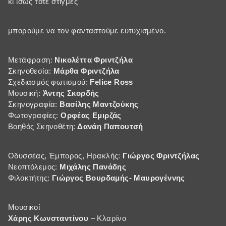
κι ίσως τότε στιγμές
μπορούμε να τον φανταστούμε ευτυχισμένο.
Μετάφραση:
Νικολέττα Φριντζήλα
Σκηνοθεσία:
Μάρθα Φριντζήλα
Σχεδιασμός φωτισμού:
Felice Ross
Μουσική:
Άντης Σκορδής
Σκηνογραφία:
Βασίλης Μαντζούκης
Φωτογραφίες:
Ορφέας Εμιρζάς
Βοηθός Σκηνοθέτη:
Δανάη Παπουτσή
Οδυσσέας, Έμπορος, Ηρακλής:
Γιώργος Φριντζήλας
Νεοπτόλεμος:
Μιχάλης Πανάδης
Φιλοκτήτης:
Γιώργος Βουρδαμής- Μαυρογέννης
Μουσικοί
Χάρης Κωνσταντίνου
– Κλαρίνο