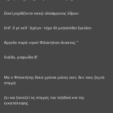
ἕλκεϊ μοχθίζοντα κακῷ ὀλοόφρονος ὕδρου·
ἔνθ᾽ ὅ γε κεῖτ᾽ ἀχέων· τάχα δὲ μνήσεσθαι ἔμελλον
Ἀργεῖοι παρὰ νηυσὶ Φιλοκτήταο ἄνακτος.”
Ιλιάδα, ραψωδία Β’
Μα ο Φιλοκτήτης δέκα χρόνια μόνος εκεί, δεν τους ξεχνά
στιγμή·
ζει και ξαναζεί τις στιγμές του ταξιδιού και της
εγκατάλειψης