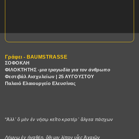
Γράφει - BAUMSTRASSE
ΣΟΦΟΚΛΗ
ΦΙΛΟΚΤΗΤΗΣ
-μια τραγωδία για τον άνθρωπο
Φεστιβάλ Αισχυλείων | 25 ΑΥΓΟΥΣΤΟΥ
Παλαιό Ελαιουργείο Ελευσίνας
“
Ἀλλ᾽ ὃ μὲν ἐν νήσῳ κεῖτο κρατέρ᾽ ἄλγεα πάσχων
Λήμνῳ ἐν ἠγαθέῃ, ὅθι μιν λίπον υἷες Ἀχαιῶν