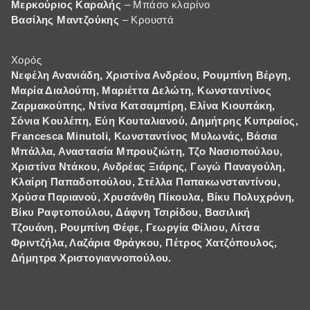
Μερκούριος Καραλής
– Μπάσο κλαρίνο
Βασίλης Μαντζούκης
– Κρουστά
Χορός
Νεφέλη Ανανιάδη, Χριστίνα Ανδρέου, Ρουμπίνη Βέργη,
Μαρία Διαλούπη, Μαριέττα Δελώτη
, Κωνσταντίνος
Ζαρμακούπης, Ντίνα Κατσαμπίρη, Ελίνα Κιουπάκη,
Σόνια Κουλέπη, Εύη Κουταλιανού, Δημήτρης Κυπραίος,
Francesca Minutoli, Κωνσταντίνος Μυλωνάς, Βάσια
Μπάλλα, Αναστασία Μπρουζιώτη, Τζο Νασιοπούλου,
Χριστίνα Ντάκου, Ανδρέας Ξιάρης, Γωγώ Παναγούλη,
Κλαίρη Παπαδοπούλου, Στέλλα Παπακωνσταντίνου,
Χρύσα Παριανού, Χρυσάνθη Πίκουλα, Βίκυ Πολυχρόνη,
Βίκυ Ραφτοπούλου, Δάφνη Τσιρίδου, Βασιλική
Τζουάνη, Ρουμπίνη Φέφε, Γεωργία Φίλιου, Λίτσα
Φριντζήλα, Λαζάρια Φράγκου, Πέτρος Χατζόπουλος,
Δήμητρα Χριστογιαννοπούλου.