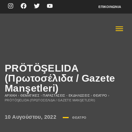
ΕΠΙΚΟΙΝΩΝΊΑ
PRÖTÖŞELIDA
(Πρωτοσέλιδα / Gazete
Manşetleri)
ΑΡΧΙΚΉ
›
ΘΕΜΑΤΙΚΈΣ
›
ΠΑΡΑΣΤΆΣΕΙΣ - ΕΚΔΗΛΏΣΕΙΣ
›
ΘΈΑΤΡΟ
›
PRÖTÖŞELIDA (ΠΡΩΤΟΣΈΛΙΔΑ / GAZETE MANŞETLERI)
10 Αυγούστου, 2022
ΘΈΑΤΡΟ