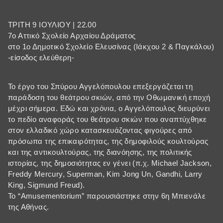
ΤΡΙΤΗ 9 ΙΟΥΛΙΟΥ | 22.00
7ο Αττικό Σχολείο Αρχαίου Δράματος
στο 1ο Δημοτικό Σχολείο Ελευσίνας (Ιάκχου 2 & Παγκάλου)
-είσοδος ελεύθερη-
Το έργο του Σπύρου Αγγελόπουλου επεξεργάζεται τη
παράδοση του θεάτρου σκιών, από την Οθωμανική εποχή
μέχρι σήμερα. Εδώ και χρόνια, ο Αγγελόπουλος διευρύνει
το πεδίο αναφοράς του θεάτρου σκιών που αναπτύχθηκε
στον ελλαδικό χώρο κατασκευάζοντας φιγούρες από
πρόσωπα της επικαιρότητας, της δημοφιλούς κουλτούρας
και της αντικουλτούρας, της διανόησης, της πολιτικής
ιστορίας, της δημοσιότητας εν γένει (π.χ. Michael Jackson,
Freddy Mercury, Superman, Kim Jong Un, Gandhi, Larry
King, Sigmund Freud).
Το “Amusementorium” παρουσιάστηκε στην 6η Μπιενάλε
της Αθήνας.