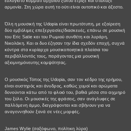
ευλύγιστο κομμάτι αρχαίου ξύλου έτριξε και στάλαξε
αρμονία. Στη χώρα αυτή το ούτι είναι ουτοπικό και άξεστο.
Όλη η μουσική της Udopia είναι πρωτότυπη, με εξαίρεση
δύο εμβόλιμες επεξεργασίες/διασκευές, επάνω σε μουσική
του Eric Satie και του Ρωμιού συνθέτη και λυράρη,
Νικολάκη. Και οι δυο έζησαν την ίδια σχεδόν εποχή, συχνά
κόντρα στα κυρίαρχα μουσικοποιητικά πλαίσια του
περιβάλλοντός τους, παράγοντας μια μουσική
αξιομνημόνευτης κομψότητας.
Ο μουσικός Τόπος της Udopia, σαν τον κέδρο της ερήμου,
είναι αυστηρός και άνυδρος, καθώς χυμοί και αρώματα
δονούνται κάτω από το φλοιό του, βαθιά μέσα στο αιχμηρό
του ξύλο. Οι μουσικές της φράσεις, σαν ανάγλυφες σε
παλλόμενη άμμο, διαγράφονται και σβήνουν για να
αναγεννηθούν ξανά σε νέες μορφές.
James Wylie (σαξόφωνο, πολίτικη λύρα)