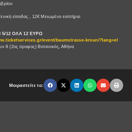
μβρίου
Γενική είσοδος , 12€ Μειωμένο εισιτήριο
 5/12 ΟΛΑ 12 ΕΥΡΩ
ww.ticketservices.gr/event/baumstrasse-kroun/?lang=el
ν 8 (2ος όροφος) Βοτανικός, Αθήνα
Μοιραστείτε το: