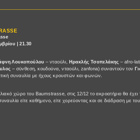
TRASSE
sse
βρίου | 21.30
άφνη Λουκοπούλου
– νταούλι,
Ηρακλής Τσοπελάκης
– afro-lat
ουλος
– σύνθεση, κουδούνα, νταούλι, zanfona) συναντούν τον
Γ
ατική συναυλία με ήχους κρουστών και φωνών.
λιακό χώρο του Baumstrasse, στις 12/12 το ακροατήριο θα έχει
υναυλία είτε καθήμενο, είτε χορεύοντας και σε διάδραση με του