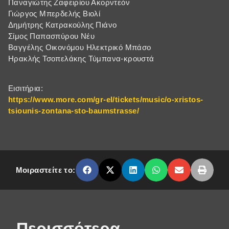
Παναγιώτης Ζαφειρίου Ακορντεόν
Γιώργος Μπερδελής Βιολί
Δημήτρης Κατρακούλης Πιάνο
Σίμος Παπασπύρου Νέυ
Βαγγέλης Οικονόμου Ηλεκτρικό Μπάσο
Ηρακλής Τσοπελάκης Τύμπανα-κρουστά
Εισιτήρια:
https://www.more.com/gr-el/tickets/music/o-xristos-
tsiounis-zontana-sto-baumstrasse/
Μοιραστείτε το:
Περισσότερα