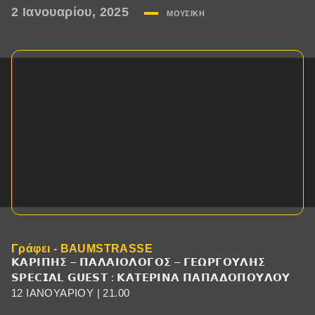
2 Ιανουαρίου, 2025
ΜΟΥΣΙΚΉ
Γράφει - BAUMSTRASSE
𝝟𝝖𝝦𝝞𝝥𝝜𝝨 – 𝝥𝝖𝝠𝝖𝝞𝝤𝝠𝝤𝝘𝝤𝝨 – 𝝘𝝚𝝮𝝦𝝘𝝤𝝪𝝠𝝜𝝨
𝗦𝗣𝗘𝗖𝗜𝗔𝗟 𝗚𝗨𝗘𝗦𝗧 : 𝝟𝝖𝝩𝝚𝝦𝝞𝝢𝝖 𝝥𝝖𝝥𝝖𝝙𝝤𝝥𝝤𝝪𝝠𝝤𝝪
12 ΙΑΝΟΥΑΡΙΟΥ | 21.00