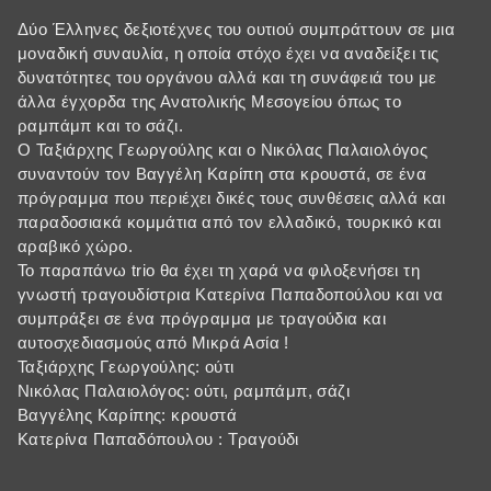
Δύο Έλληνες δεξιοτέχνες του ουτιού συμπράττουν σε μια
μοναδική συναυλία, η οποία στόχο έχει να αναδείξει τις
δυνατότητες του οργάνου αλλά και τη συνάφειά του με
άλλα έγχορδα της Ανατολικής Μεσογείου όπως το
ραμπάμπ και το σάζι.
Ο Ταξιάρχης Γεωργούλης και ο Νικόλας Παλαιολόγος
συναντούν τον Βαγγέλη Καρίπη στα κρουστά, σε ένα
πρόγραμμα που περιέχει δικές τους συνθέσεις αλλά και
παραδοσιακά κομμάτια από τον ελλαδικό, τουρκικό και
αραβικό χώρο.
Το παραπάνω trio θα έχει τη χαρά να φιλοξενήσει τη
γνωστή τραγουδίστρια Κατερίνα Παπαδοπούλου και να
συμπράξει σε ένα πρόγραμμα με τραγούδια και
αυτοσχεδιασμούς από Μικρά Ασία !
Ταξιάρχης Γεωργούλης: ούτι
Νικόλας Παλαιολόγος: ούτι, ραμπάμπ, σάζι
Βαγγέλης Καρίπης: κρουστά
Κατερίνα Παπαδόπουλου : Τραγούδι