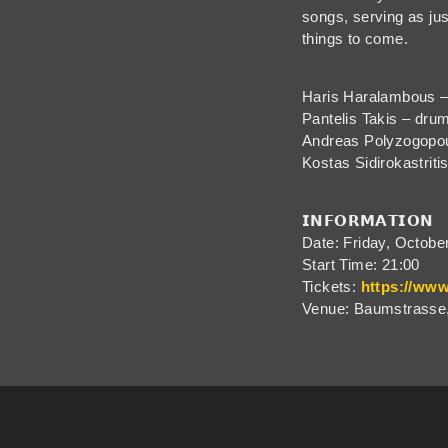
songs, serving as jus
things to come.
Haris Ηaralambous 
Pantelis Takis – dru
Andreas Polyzogopou
Kostas Sidirokastritis
𝗜𝗡𝗙𝗢𝗥𝗠𝗔𝗧𝗜𝗢𝗡
Date: Friday, Octobe
Start Time: 21:00
Tickets:
https://www
Venue: Baumstrasse, 