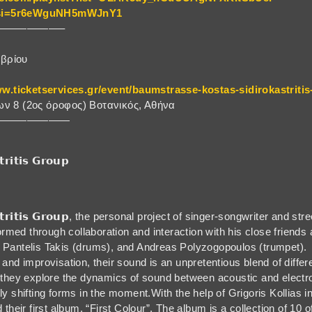
si=5r6eWguNH5mWJnY1
——————–
βρίου
ww.ticketservices.gr/event/baumstrasse-kostas-sidirokastriti
ν 8 (2ος όροφος) Βοτανικός, Αθήνα
———————
𝗿𝗶𝘁𝗶𝘀 𝗚𝗿𝗼𝘂𝗽
𝗸𝗮𝘀𝘁𝗿𝗶𝘁𝗶𝘀 𝗚𝗿𝗼𝘂𝗽, the personal project of singer-songwriter and
formed through collaboration and interaction with his close friends
Pantelis Takis (drums), and Andreas Polyzogopoulos (trumpet).
and improvisation, their sound is an unpretentious blend of diffe
 they explore the dynamics of sound between acoustic and electr
y shifting forms in the moment.With the help of Grigoris Kollias i
their first album, “First Colour”. The album is a collection of 10 o