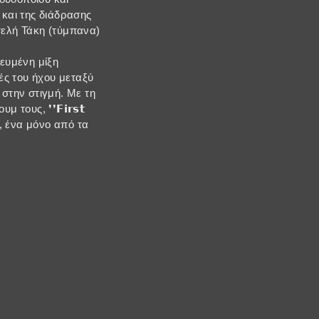
και της διάδρασης
ελή Τάκη (τύμπανα)
δευμένη μίξη
ές του ήχου μεταξύ
στην στιγμή. Mε τη
ους, ❜❜𝗙𝗶𝗿𝘀𝘁
 , ένα μόνο από τα