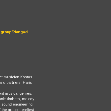
s-group/?lang=el
 street musician Kostas
 and partners, Haris
rent musical genres.
onic timbres, melody
n sound engineering,
f the group’s earliest