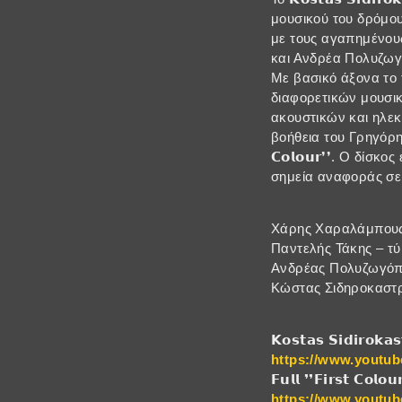
μουσικού του δρόμο
με τους αγαπημένου
και Ανδρέα Πολυζωγ
Με βασικό άξονα το τ
διαφορετικών μουσικ
ακουστικών και ηλεκ
βοήθεια του Γρηγόρη 
𝗖𝗼𝗹𝗼𝘂𝗿❜❜. Ο δί
σημεία αναφοράς σε
Χάρης Χαραλάμπους
Παντελής Τάκης – τ
Ανδρέας Πολυζωγόπ
Κώστας Σιδηροκαστρ
𝗞𝗼𝘀𝘁𝗮𝘀 𝗦𝗶𝗱𝗶𝗿𝗼𝗸𝗮𝘀
https://www.youtu
𝗙𝘂𝗹𝗹 ❜❜𝗙𝗶𝗿𝘀𝘁 𝗖𝗼𝗹𝗼
https://www.youtu