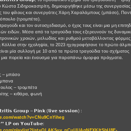
υ Κώστα Σιδηροκαστρίτη, δημιουργήθηκε μέσω της συνεργασίας 
ς του φίλους και συνεργάτες Χάρη Χαραλάμπους (μπάσο), Παντ
όπουλο (τρομπέτα).
ραγούδι και τον αυτοσχεδιασμό, ο ήχος τους είναι μια μη επιτη
ών ειδών. Μέσα από τα τραγούδια τους εξερευνούν τις δυναμικ
τρονικών χροιών, μελωδίας και ρυθμού μεταβάλλοντας φόρμες 
Κόλλια στην ηχοληψία, το 2023 ηχογραφήσανε το πρώτο άλμπουμ τ
σκος είναι μία συλλογή με 10 από τα πρώτα τραγούδια του σχήματος
 μια πορεία και έναυσμα για παραπάνω όμορφα πράγματα.
 – μπάσο
ύμπανα
ουλος – τρομπέτα
ίτης – κιθάρα, φωνή
𝘁𝗿𝗶𝘁𝗶𝘀 𝗚𝗿𝗼𝘂𝗽 – 𝗣𝗶𝗻𝗸 (𝗹𝗶𝘃𝗲 𝘀𝗲𝘀𝘀𝗶𝗼𝗻) :
be.com/watch?v=CNu9CnYiheg
𝘂𝗿❜❜ 𝗟𝗣 𝗼𝗻 𝗬𝗼𝘂𝗧𝘂𝗯𝗲:
be.com/playlist?list=OLAK5uy_nCuUUAgNFXKItSbU8F-