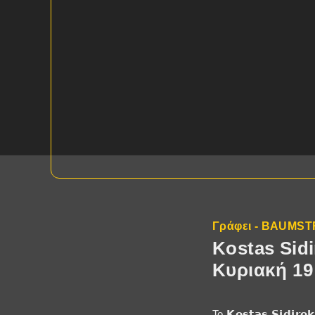
Γράφει - BAUMS
Kostas Sidi
Κυριακή 19
Το 𝗞𝗼𝘀𝘁𝗮𝘀 𝗦𝗶𝗱