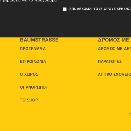
νημερώσεις για το πρόγραμμα
ΑΠΟΔΈΧΟΜΑΙ ΤΟΥΣ ΌΡΟΥΣ ΧΡΉΣΗΣ
BAUMSTRASSE
ΔΡΌΜΟΣ ΜΕ 
ΠΡΌΓΡΑΜΜΑ
ΔΡΌΜΟΣ ΜΕ ΔΈ
ΕΠΙΚΟΙΝΩΝΊΑ
ΠΑΡΑΓΩΓΈΣ
Ο ΧΏΡΟΣ
ΑΤΤΙΚΌ ΣΧΟΛΕΊ
ΟΙ ΆΝΘΡΩΠΟΙ
ΤΟ SHOP
Ό