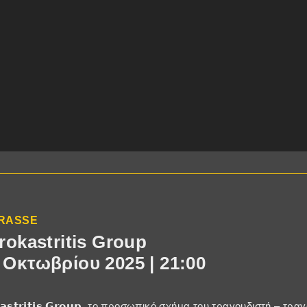
TRASSE
rokastritis Group
 Οκτωβρίου 2025 | 21:00
𝗿𝗼𝗸𝗮𝘀𝘁𝗿𝗶𝘁𝗶𝘀 𝗚𝗿𝗼𝘂𝗽, το προσωπικό σχήμα του τραγουδιστή – τ