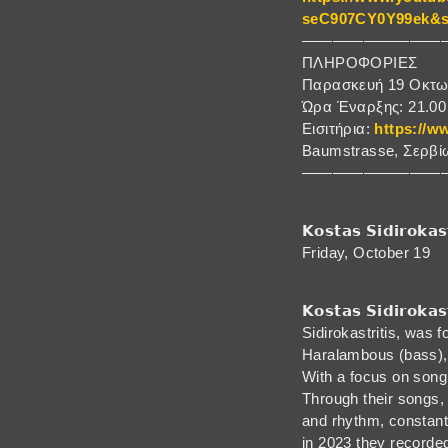
seC907CY0Y99ek&
—————————
ΠΛΗΡΟΦΟΡΙΕΣ
Παρασκευή 19 Οκτω
Ώρα Έναρξης: 21.00
Eισιτήρια:
https://w
Baumstrasse, Σερβίω
—————————
𝗞𝗼𝘀𝘁𝗮𝘀 𝗦𝗶𝗱𝗶𝗿𝗼𝗸𝗮𝘀
Friday, October 19
𝗞𝗼𝘀𝘁𝗮𝘀 𝗦𝗶𝗱𝗶𝗿
Sidirokastritis, was 
Ηaralambous (bass), 
With a focus on song 
Through their songs,
and rhythm, constantl
in 2023 they recorded 