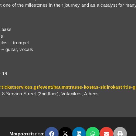
t one of the milestones in their journey and as a catalyst for man
– bass
ms
los – trumpet
 – guitar, vocals
r 19
.ticketservices.gr/event/baumstrasse-kostas-sidirokastritis
8 Servion Street (2nd floor), Votanikos, Athens
Μοιραστείτε το: