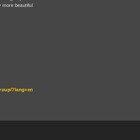
y more beautiful
-group/?lang=en