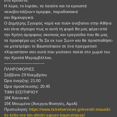
στα κρουστά.
Η λύρα, το λυράκι, τα λαούτα και τα κρουστά
«κουβεντιάζουν» όμορφα, παραδοσιακά
και δημιουργικά.
Ο Δημήτρης Σγουρός «αρά και πού» ανεβαίνει στην Αθήνα
και είναι σίγουρο πως κι αυτή τη φορά θα μας φέρει από
την Κρήτη όμορφους σκοπούς και τραγούδια που θα μας
τα προσφέρει ως «Τα Σα εκ των Σων» και θα προσπαθήσει
να μετατρέψει το Baumstrasse σε ένα πραγματικό
«Χοροστάσι» σαν αυτά που γινότανε παλιά στο χωριό του
την Κριτσά Μεραμβέλλου.
——————————
ΠΛΗΡΟΦΟΡΙΕΣ
Σάββατο 29 Νοεμβρίου
Ώρα έναρξης: 21.00
Ώρα προσέλευσης: 20.45
ΤΙΜΗ ΕΙΣΙΤΗΡΙΟΥ
18€ Κανονικό
15€ Μειωμένο (Άνεργοι,Φοιτητές, ΑμεΑ)
Προπώληση:
https://www.ticketservices.gr/event/i-mousiki-
tis-kritis-me-ton-dimitri-sgouro-baumstrasse/