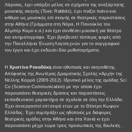
Λάρισας, έχει υπάρξει μέλος σε σχήματα της ανεξάρτητης
μουσικής σκηνής (Toxic Rabbits), έχει παίξει πιάνο και
κιθάρα ως μουσικός επί σκηνής σε θεατρικές παραστάσεις
στην Αθήνα (Γράμματα στη Νόρα, Η Πανούκλα του
Αλμπέρ Καμύ κ.α.) και έχει συνθέσει μουσική για θέατρο
και κινηματογράφο. Έχει βραβευτεί τέσσερις φορές από
την Πανελλήνια Ένωση Λογοτεχνών για το συγγραφικό
του έργο και έχει εκδώσει δύο μυθιστορήματα.
Η
Χριστίνα Ροκαδάκη
είναι ηθοποιός και σκηνοθέτης.
Απόφοιτος της Ανωτέρας Δραματικής Σχολής «Αρχή» της
Νέλλης Καρρά (2009-2012). Ιδρυτικό μέλος της ομάδας Sci
Co (Science-Communication) με την οποία έχει
παρουσιάσει θεατρικές δράσεις και παραστάσεις
εκπαιδευτικού χαρακτήρα σε σχολεία σε όλη την Ελλάδα.
Έχει συνεργαστεί επί σειρά ετών με το Θέατρο Κωφών
Ελλάδος. Έχει συμπράξει ως ηθοποιός με διάφορες
θεατρικές ομάδες στην Αθήνα και στα Χανιά κι έχει
παρουσιάσει μέχρι τώρα τρεις προσωπικές της δουλειές .