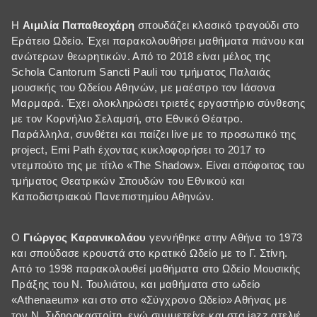
Η
Αιμιλία Παπαθεοχάρη
σπουδάζει κλασικό τραγούδι στο
Εράτειο Ωδείο. Έχει παρακολουθήσει μαθήματα πιάνου και
ανώτερων θεωρητικών. Από το 2018 είναι μέλος της
Schola Cantorum Sancti Pauli του τμήματος Παλαιάς
μουσικής του Ωδείου Αθηνών, με μαέστρο τον Ιάσονα
Μαρμαρά. Έχει ολοκληρώσει τριετές εργαστήριο σύνθεσης
με τον Κορνήλιο Σελαμσή, στο Εθνικό Θέατρο.
Παράλληλα, συνθέτει και παίζει live με το προσωπικό της
project, Emi Path έχοντας κυκλοφορήσει το 2017 το
ντεμπούτο της με τίτλο «The Shadow». Είναι απόφοιτος του
τμήματος Θεατρικών Σπουδών του Εθνικού και
Καποδιστριακού Πανεπιστημίου Αθηνών.
Ο
Γιώργος Καρανικολάου
γεννήθηκε στην Αθήνα το 1973
και σπούδασε κρουστά στο κρατικό Ωδείο με το Γ. Στίνη.
Από το 1998 παρακολουθεί μαθήματα στο Ωδείο Μουσικής
Πράξης του Ν. Τουλιάτου, και μαθήματα στο ωδείο
«Athenaeum» και στο στο «Σύγχρονο Ωδείο» Αθήνας με
τον Ν. Σιδηροκαστρίτη, ενώ συμμετείχε και στα jazz ατελιέ