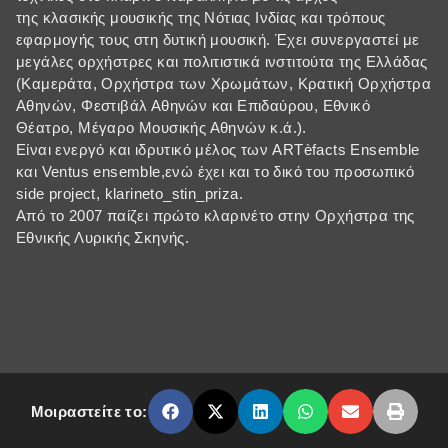
της κλασικής μουσικής της Νότιας Ινδίας και τρόπους
εφαρμογής τους στη δυτική μουσική. Έχει συνεργαστεί με
μεγάλες ορχήστρες και πολιτιστικά ινστιτούτα της Ελλάδας
(Καμεράτα, Ορχήστρα των Χρωμάτων, Κρατική Ορχήστρα
Αθηνών, Φεστιβάλ Αθηνών και Επιδαύρου, Εθνικό
Θέατρο, Μέγαρο Μουσικής Αθηνών κ.ά.).
Είναι ενεργό και ιδρυτικό μέλος των ARTèfacts Ensemble
και Ventus ensemble,ενώ έχει και το δικό του προσωπικό
side project, klarineto_stin_priza.
Από το 2007 παίζει πρώτο κλαρινέτο στην Ορχήστρα της
Εθνικής Λυρικής Σκηνής.
Μοιραστείτε το: