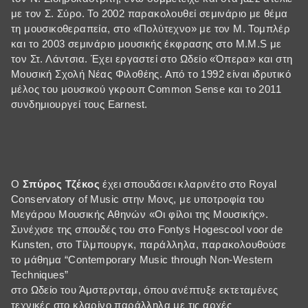
με τον Σ. Σύρο. Το 2002 παρακολουθεί σεμινάριο με θέμα
τη μουσικοθεραπεία, στο «Πολύτεχνο» με τον Μ. Τομπλέρ
και το 2003 σεμινάριο μουσικής έκφρασης στο M.M.S με
τον Στ. Λάντσια. Έχει εργαστεί στο Ωδείο «Όπερα» και στη
Μουσική Σχολή Νέας Φιλοθέης. Από το 1992 είναι ιδρυτικό
μέλος του μουσικού γκρουπ Common Sense και το 2011
συνδημιουργεί τους Earnest.
Ο
Σπύρος Τζέκος
έχει σπουδάσει κλαρινέτο στο Royal
Conservatory of Music στην Μονς, με υποτροφία του
Μεγάρου Μουσικής Αθηνών «Οι φίλοι της Μουσικής».
Συνέχισε της σπουδές του στο Fontys Hogescool voor de
Kunsten, στο Τίλμπουργκ, παράλληλα, παρακολουθούσε
το μάθημα “Contemporary Music through Non-Western
Techniques”
στο Ωδείο του Άμστερνταμ, όπου ανέπτυξε εκτεταμένες
τεχνικές στο κλαρίνο παράλληλα με τις αρχές