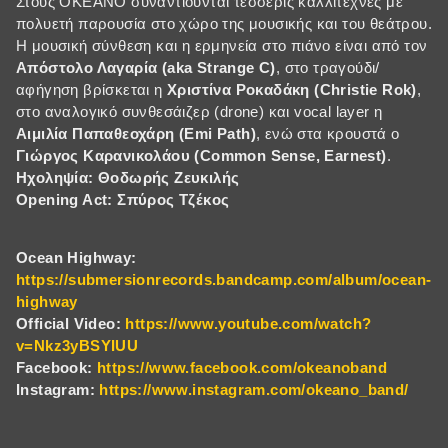
Στους OKEANO συναντιούνται τέσσερις καλλιτέχνες με
πολυετή παρουσία στο χώρο της μουσικής και του θεάτρου.
Η μουσική σύνθεση και η ερμηνεία στο πιάνο είναι από τον
Απόστολο Λαγαρία (aka Strange C)
, στο τραγούδι/
αφήγηση βρίσκεται η
Χριστίνα Ροκαδάκη (Christie Rok)
,
στο αναλογικό συνθεσάιζερ (drone) και vocal layer η
Αιμιλία Παπαθεοχάρη (Emi Path)
, ενώ στα κρουστά ο
Γιώργος Καρανικολάου (Common Sense, Earnest)
.
Hχοληψία: Θοδωρής Ζευκιλής
Οpening Act: Σπύρος Τζέκος
Ocean Highway:
https://submersionrecords.bandcamp.com/album/ocean-
highway
Official Video:
https://www.youtube.com/watch?
v=Nkz3yBSYIUU
Facebook:
https://www.facebook.com/okeanoband
Instagram:
https://www.instagram.com/okeano_band/