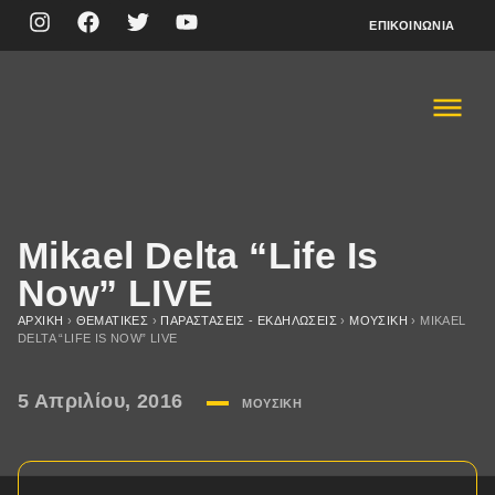
ΕΠΙΚΟΙΝΩΝΊΑ
Mikael Delta “Life Is
Now” LIVE
ΑΡΧΙΚΉ
›
ΘΕΜΑΤΙΚΈΣ
›
ΠΑΡΑΣΤΆΣΕΙΣ - ΕΚΔΗΛΏΣΕΙΣ
›
ΜΟΥΣΙΚΉ
›
MIKAEL
DELTA “LIFE IS NOW” LIVE
5 Απριλίου, 2016
ΜΟΥΣΙΚΉ