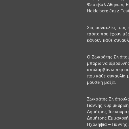
Φεστιβάλ Αθηνών, En
Heidelberg Jazz Festi
Στις συναυλίες τους
τρόπο που έχουν μέσ
κάνουν κάθε συναυλί
Ο Σωκράτης Σινόπουλ
μπορώ να εξερευνήσω
απολαμβάνω περισσότ
που κάθε συναυλία μ
μουσική μαζί».
Σωκράτης Σινόπουλο
Γιάννης Κυριμκυρίδη
Δημήτρης Τσεκούρα
Δημήτρης Εμμανουή
Ηχοληψία – Γιάννης