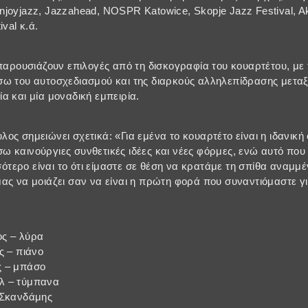
joyjazz, Jazzahead, NOSPR Katowice, Skopje Jazz Festival, Ak
val κ.ά.
 παρουσιάζουν επιλογές από τη δισκογραφία του κουαρτέτου, με
ω του αυτοσχεδιασμού και της διαρκούς αλληλεπίδρασης μεταξ
α και μία μοναδική εμπειρία.
ος σημειώνει σχετικά: «Για εμένα το κουαρτέτο είναι η ιδανική
 καινούργιες συνθετικές ιδέες και νέες φόρμες, ενώ αυτό που 
ερο είναι το ότι είμαστε σε θέση να κρατάμε τη σπίθα αναμμέ
ας να μοιάζει σαν να είναι η πρώτη φορά που συναντιόμαστε γ
ς – λύρα
ς – πιάνο
ς – μπάσο
λ – τύμπανα
 Σκανδάμης