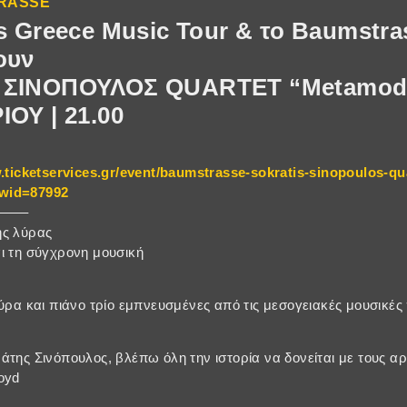
TRASSE
s Greece Music Tour & το Baumstra
ουν
ΣΙΝΟΠΟΥΛΟΣ QUARTET “Μetamod
ΟΥ | 21.00
.ticketservices.gr/event/baumstrasse-sokratis-sinopoulos-q
wid=87992
——–
ης λύρας
ι τη σύγχρονη μουσική
λύρα και πιάνο τρίο εμπνευσμένες από τις μεσογειακές μουσικέ
άτης Σινόπουλος, βλέπω όλη την ιστορία να δονείται με τους α
oyd