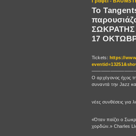
Γράφει - BAUMS
Το Tangent
παρουσιάζ
ΣΩΚΡΑΤΗΣ 
17 ΟΚΤΩΒΡΙ
Tickets:
https://www
eventid=13251&sho
—————————
Ο αρχέγονος ήχος τ
συναντά την Jazz κα
νέες συνθέσεις για 
«Όταν παίζει ο Σωκρ
χορδών.» Charles Ll