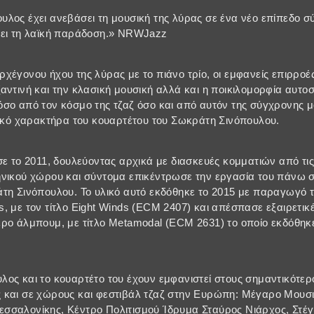
λος έχει ανεβάσει τη μουσική της λύρας σε ένα νέο επίπεδο σ
πει τη λαϊκή παράδοση.» NRWJazz
χέγονου ήχου της λύρας με το πιάνο τρίο, οι εμφανείς επιρροέ
αντινή και την κλασική μουσική αλλά και η ποικιλομορφία αυτ
σο από τον κόσμο της τζαζ όσο και από αυτόν της σύγχρονης μ
τικό χαρακτήρα του κουαρτέτου του Σωκράτη Σινόπουλου.
σε το 2011, δουλεύοντας αρχικά με διασκευές κομματιών από τις
ηνικού χώρου και σύντομα επικέντρωσε την εργασία του πάνω 
τη Σινόπουλου. Το υλικό αυτό εκδόθηκε το 2015 με παραγωγό τ
, με τον τίτλο Eight Winds (ECM 2407) και απέσπασε εξαιρετικέ
ρο άλμπουμ, με τίτλο Metamodal (ECM 2631) το οποίο εκδόθηκε
ος και το κουαρτέτο του έχουν εμφανιστεί στους σημαντικότε
 και σε χώρους και φεστιβάλ τζαζ στην Ευρώπη: Μέγαρο Μουσ
σσαλονίκης, Κέντρο Πολιτισμού Ίδρυμα Σταύρος Νιάρχος, Στέγ