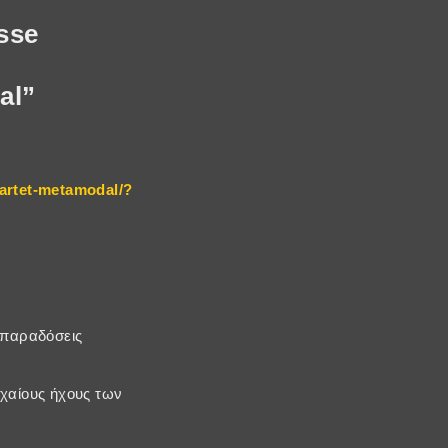
sse
al”
uartet-metamodal/?
ς παραδόσεις
ρχαίους ήχους των