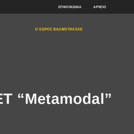
ΕΠΙΚΟΙΝΩΝΊΑ
ΑΡΧΕΊΟ
Ο ΧΏΡΟΣ BAUMSTRASSE
T “Μetamodal”