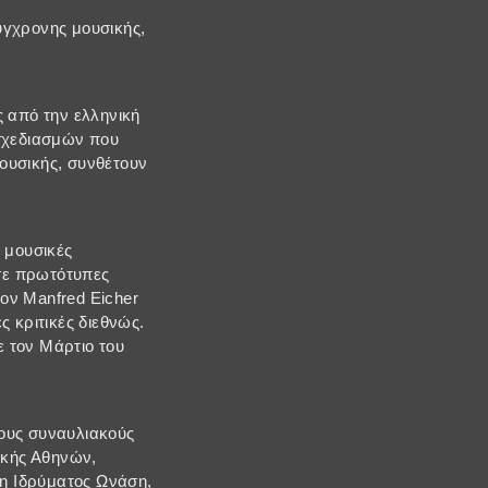
ύγχρονης μουσικής,
ς από την ελληνική
οσχεδιασμών που
ουσικής, συνθέτουν
 μουσικές
σε πρωτότυπες
ον Manfred Eicher
ς κριτικές διεθνώς.
 τον Μάρτιο του
ρους συναυλιακούς
ικής Αθηνών,
η Ιδρύματος Ωνάση,