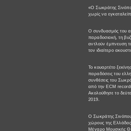
«Ο Σωκράτης Σινόπου
χωρίς να εγκαταλεί
Ο συνδυασμός του αρ
παραδοσιακή, τη βυζ
αντλούν έμπνευση τό
τον ιδιαίτερο ακουσ
Το κουαρτέτο ξεκίνη
παραδόσεις του ελλ
συνθέσεις του Σωκρά
από την ECM records
Ακολούθησε το δεύτε
2019.
Ο Σωκράτης Σινόπουλ
χώρους της Ελλάδας
Μέγαρο Μουσικής Θε