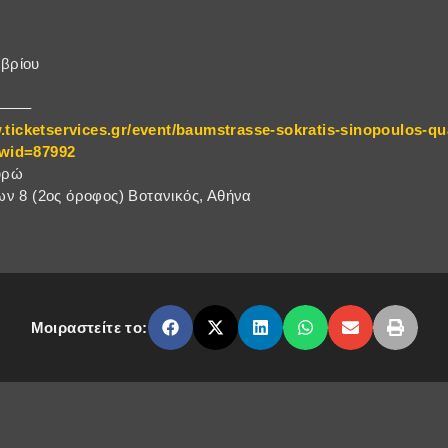
βρίου
——–
.ticketservices.gr/event/baumstrasse-sokratis-sinopoulos-q
wid=87992
ευρώ
ν 8 (2ος όροφος) Βοτανικός, Αθήνα
Μοιραστείτε το: