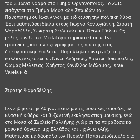
του Σίμωνα Καρρά στο Τμήμα Οργανοποιίας. Το 2019
εισάγεται στο Τμήμα Μουσικών Σπουδών του
Πανεπιστημίου Ιωαννίνων με ειδίκευση την πολίτικη λύρα.
Έχει μαθητεύσει δίπλα στους Γιώργο Κοντογιάννη, Στρατή
Ψαραδέλλη, Σωκράτη Σινόπουλο και Derya Türkan. Ως
μέλος των Urban Modal δραστηριοποιείται με live
εμφανίσεις και την ηχογράφηση της πρώτης τους
δισκογραφικής δουλειάς. Παράλληλα συνεργάζεται με
καλλιτέχνες όπως οι: Νίκος Ανδρίκος, Χρίστος Τσιαμούλης,
Θωμάς Μελετέας, Χρήστος Κανέλλος Μάλαμας, Israel
Varela κ.ά
Στρατής Ψαραδέλλης
Γεννήθηκε στην Αθήνα. Ξεκίνησε τις μουσικές σπουδές με
κλασική κιθάρα και βυζαντινή εκκλησιαστική μουσική, ενώ
στο Μουσικό Σχολείο Παλλήνης γνώρισε τα παραδοσιακά
μουσικά όργανα της Ελλάδας και της Ανατολής.
Μαθήτευσε με δάσκαλο τον Περικλή Παπαπετρόπουλο στο