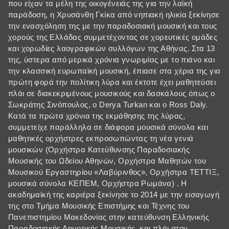
που είχαν τα μέλη της οικογένειάς της για την λαϊκή
παράδοση, η Χρυσάνθη Γκίκα από νηπιακή ηλικία ξεκίνησε
την ενασχόληση της με την παραδοσιακή μουσική και τους
χορούς της Ελλάδας συμμετέχοντας σε χορευτικές ομάδες
και χορωδίες λαογραφικών συλλόγων της Αθήνας. Στα 13
της, ύστερα από μερικά χρόνια γνωριμίας με το πιάνο και
την κλασσική ευρωπαϊκή μουσική, έπιασε στα χέρια της για
πρώτη φορά την πολίτικη λύρα και έκτοτε έχει μαθητεύσει
πλάι σε διακεκριμένους μουσικούς και δασκάλους όπως ο
Σωκράτης Σινόπουλος, ο Derya Turkan και ο Ross Daly.
Κατά τα πρώτα χρόνια της εκμάθησης της λύρας,
συμμετείχε παράλληλα σε διάφορα μουσικά σύνολα και
μαθητικές ορχήστρες εκπροσωπώντας τη νέα γενιά
μουσικών (Ορχήστρα Κατεύθυνσης Παραδοσιακής
Μουσικής του Ωδείου Αθηνών, Ορχήστρα Μαθητών του
Μουσικού Εργαστηρίου «Λαβύρινθος», Ορχήστρα ΤΕΤΤΙΞ,
μουσικά σύνολα ΚΕΠΕΜ, Ορχήστρα Ρωμάνα) . Η
ακαδημαϊκή της καριέρα ξεκίνησε το 2014 με την εισαγωγή
της στο Τμήμα Μουσικής Επιστήμης και Τέχνης του
Πανεπιστημίου Μακεδονίας στην κατεύθυνση Ελληνικής
Παραδοσιακής Δημοτικής Μουσικής, και πλάι στον