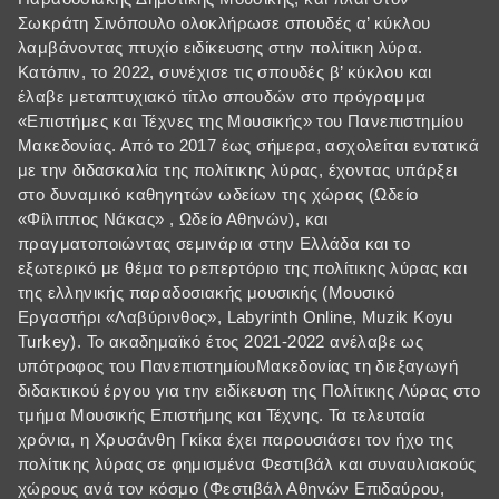
Σωκράτη Σινόπουλο ολοκλήρωσε σπουδές α’ κύκλου
λαμβάνοντας πτυχίο ειδίκευσης στην πολίτικη λύρα.
Κατόπιν, το 2022, συνέχισε τις σπουδές β’ κύκλου και
έλαβε μεταπτυχιακό τίτλο σπουδών στο πρόγραμμα
«Επιστήμες και Τέχνες της Μουσικής» του Πανεπιστημίου
Μακεδονίας. Από το 2017 έως σήμερα, ασχολείται εντατικά
με την διδασκαλία της πολίτικης λύρας, έχοντας υπάρξει
στο δυναμικό καθηγητών ωδείων της χώρας (Ωδείο
«Φίλιππος Νάκας» , Ωδείο Αθηνών), και
πραγματοποιώντας σεμινάρια στην Ελλάδα και το
εξωτερικό με θέμα το ρεπερτόριο της πολίτικης λύρας και
της ελληνικής παραδοσιακής μουσικής (Μουσικό
Εργαστήρι «Λαβύρινθος», Labyrinth Online, Muzik Koyu
Turkey). Το ακαδημαϊκό έτος 2021-2022 ανέλαβε ως
υπότροφος του ΠανεπιστημίουΜακεδονίας τη διεξαγωγή
διδακτικού έργου για την ειδίκευση της Πολίτικης Λύρας στο
τμήμα Μουσικής Επιστήμης και Τέχνης. Τα τελευταία
χρόνια, η Χρυσάνθη Γκίκα έχει παρουσιάσει τον ήχο της
πολίτικης λύρας σε φημισμένα Φεστιβάλ και συναυλιακούς
χώρους ανά τον κόσμο (Φεστιβάλ Αθηνών Επιδαύρου,