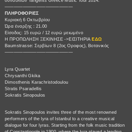
συναυλιών Tangents Greece Music Tour 2024.
———————————————
ΠΛΗΡΟΦΟΡΙΕΣ
Κυριακή 6 Οκτωβρίου
Ώρα έναρξης : 21.00
Είσοδος: 15 ευρώ / 12 ευρώ μειωμένο
Η ΠΡΟΠΩΛΗΣΗ ΞΕΚΙΝΗΣΕ ->ΕΙΣΙΤΗΡΙΑ
ΕΔΩ
Baumstrasse: Σερβίων 8 (2ος Οροφος), Βοτανικός
———————————————
Lyra Quartet
Chrysanthi Gkika
Dimosthenis Karachristodoulou
Stratis Psaradellis
Sokratis Sinopoulos
Sokratis Sinopoulos invites three of the most renowned
performers of the lyra of Istanbul to a creative musical
dialogue for four lyras. Starting from the folk music tradition
of Constantinople in 1900, where the lyra played a leading