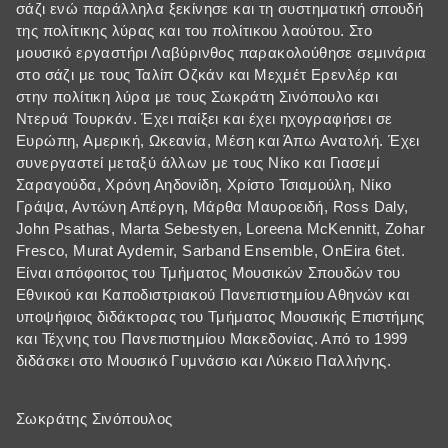
σάζι ενώ παράλληλα ξεκίνησε και τη συστηματική σπουδή
της πολίτικης λύρας και του πολίτικου λαούτου. Στο
μουσικό εργαστήρι Λαβύρινθος παρακολούθησε σεμινάρια
στο σάζι με τους Ταλίπ Οζκάν και Μεχμέτ Ερενλέρ και
στην πολίτικη λύρα με τους Σωκράτη Σινόπουλο και
Ντερυά Τουρκάν. Έχει παίξει και έχει ηχογραφήσει σε
Ευρώπη, Αμερική, Ωκεανία, Μέση και Άπω Ανατολή. Έχει
συνεργαστεί μεταξύ άλλων με τους Νίκο και Γιασεμί
Σαραγούδα, Χρόνη Αηδονίδη, Χρίστο Τσιαμούλη, Νίκο
Γράψα, Αντώνη Απέργη, Μάρθα Μαυροειδή, Ross Daly,
John Psathas, Marta Sebestyen, Loreena McKennitt, Zohar
Fresco, Murat Aydemir, Sarband Ensemble, OnEira 6tet.
Είναι απόφοιτος του Τμήματος Μουσικών Σπουδών του
Εθνικού και Καποδιστριακού Πανεπιστημίου Αθηνών και
υποψήφιος διδάκτορας του Τμήματος Μουσικής Επιστήμης
και Τέχνης του Πανεπιστημίου Μακεδονίας. Από το 1999
διδάσκει στο Μουσικό Γυμνάσιο και Λύκειο Παλλήνης.
Σωκράτης Σινόπουλος