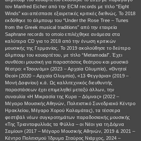
τον Manfred Eicher από την ECM records με τίτλο “Eight
Winds” και απέσπασε εξαιρετικές κριτικές διεθνώς. Το 2018
εκδόθηκε το άλμπουμ του “Under the Rose Tree – Tunes
from the Greek musical traditions” από την εταιρεία
Saphrane records το οποίο επιλέχθηκε ανάμεσα στα
καλύτερα CD για το 2018 από την ένωση κριτικών
μουσικής της Γερμανίας. Το 2019 ακολούθησε το δεύτερο
άλμπουμ του κουαρτέτου, με τίτλο “Metamodal”. Έχει
συνθέσει μουσική για παραστάσεις θεάτρου και μουσικό
θέατρο: «Τσουνάμι» (2023 – Αρχαία Ολυμπία), «Θνητοί
Θεοί» (2020 – Αρχαία Ολυμπία), «13 Φεγγάρια» (2019 –
Μονή Δαφνίου) κ.ά. Ως καλλιτεχνικός διευθυντής
παραστάσεων έχει επιμεληθεί μεταξύ άλλων, την
συναυλία «Η Μικρασία της Κυρα – Δόμνας» (2022 –
Μέγαρο Μουσικής Αθηνών, Πολιτιστικό Συνεδριακό Κέντρο
Ηρακλείου, Μέγαρο Χορού Καλαμάτας), τα τέσσερα
φεστιβάλ νέων συγκροτημάτων παραδοσιακής μουσικής
«Της Τριανταφυλλιάς τα Φύλλα – οι Νέοι για τη Δόμνα
Σαμίου» (2017 – Μέγαρο Μουσικής Αθηνών, 2019 & 2021 –
Κέντρο Πολιτισμού Ίδρυμα Σταύρος Νιάρχος, 2024 –