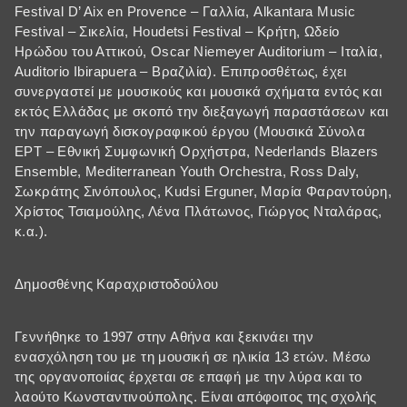
Festival D’ Aix en Provence – Γαλλία, Alkantara Music
Festival – Σικελία, Houdetsi Festival – Κρήτη, Ωδείο
Ηρώδου του Αττικού, Oscar Niemeyer Auditorium – Ιταλία,
Auditorio Ibirapuera – Βραζιλία). Επιπροσθέτως, έχει
συνεργαστεί με μουσικούς και μουσικά σχήματα εντός και
εκτός Ελλάδας με σκοπό την διεξαγωγή παραστάσεων και
την παραγωγή δισκογραφικού έργου (Μουσικά Σύνολα
ΕΡΤ – Εθνική Συμφωνική Ορχήστρα, Nederlands Blazers
Ensemble, Mediterranean Youth Orchestra, Ross Daly,
Σωκράτης Σινόπουλος, Kudsi Erguner, Μαρία Φαραντούρη,
Χρίστος Τσιαμούλης, Λένα Πλάτωνος, Γιώργος Νταλάρας,
κ.α.).
Δημοσθένης Καραχριστοδούλου
Γεννήθηκε το 1997 στην Αθήνα και ξεκινάει την
ενασχόληση του με τη μουσική σε ηλικία 13 ετών. Μέσω
της οργανοποιίας έρχεται σε επαφή με την λύρα και το
λαούτο Κωνσταντινούπολης. Είναι απόφοιτος της σχολής