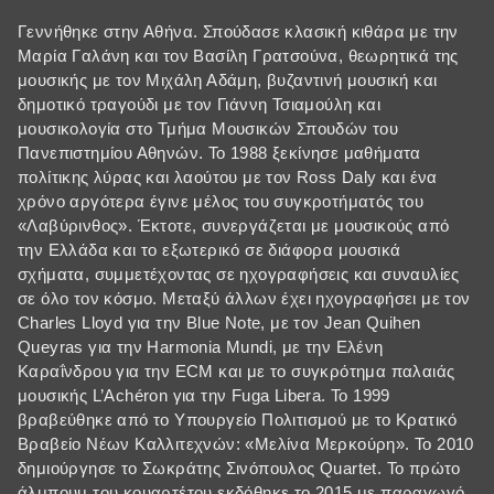
Γεννήθηκε στην Αθήνα. Σπούδασε κλασική κιθάρα με την
Μαρία Γαλάνη και τον Βασίλη Γρατσούνα, θεωρητικά της
μουσικής με τον Μιχάλη Αδάμη, βυζαντινή μουσική και
δημοτικό τραγούδι με τον Γιάννη Τσιαμούλη και
μουσικολογία στο Τμήμα Μουσικών Σπουδών του
Πανεπιστημίου Αθηνών. Το 1988 ξεκίνησε μαθήματα
πολίτικης λύρας και λαούτου με τον Ross Daly και ένα
χρόνο αργότερα έγινε μέλος του συγκροτήματός του
«Λαβύρινθος». Έκτοτε, συνεργάζεται με μουσικούς από
την Ελλάδα και το εξωτερικό σε διάφορα μουσικά
σχήματα, συμμετέχοντας σε ηχογραφήσεις και συναυλίες
σε όλο τον κόσμο. Μεταξύ άλλων έχει ηχογραφήσει με τον
Charles Lloyd για την Blue Note, με τον Jean Quihen
Queyras για την Harmonia Mundi, με την Ελένη
Καραΐνδρου για την ECM και με το συγκρότημα παλαιάς
μουσικής L’Achéron για την Fuga Libera. Το 1999
βραβεύθηκε από το Υπουργείο Πολιτισμού με το Κρατικό
Βραβείο Νέων Καλλιτεχνών: «Μελίνα Μερκούρη». Το 2010
δημιούργησε το Σωκράτης Σινόπουλος Quartet. Το πρώτο
άλμπουμ του κουαρτέτου εκδόθηκε το 2015 με παραγωγό