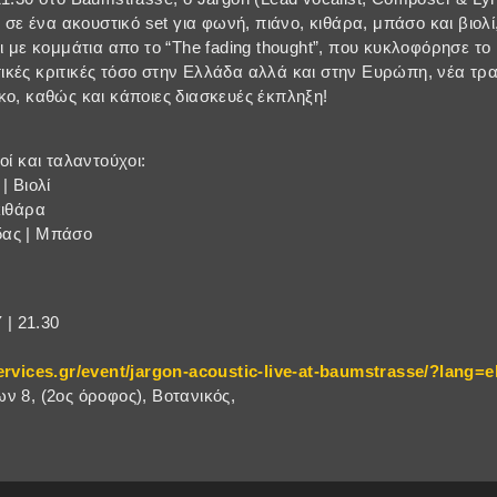
, σε ένα ακουστικό set για φωνή, πιάνο, κιθάρα, μπάσο και βιολ
ι με κομμάτια απο το “The fading thought”, που κυκλοφόρησε το
κές κριτικές τόσο στην Ελλάδα αλλά και στην Ευρώπη, νέα τρ
κο, καθώς και κάποιες διασκευές έκπληξη!
οί και ταλαντούχοι:
| Βιολί
κιθάρα
δας | Μπάσο
| 21.30
ervices.gr/event/jargon-acoustic-live-at-baumstrasse/?lang=e
ν 8, (2ος όροφος), Βοτανικός,