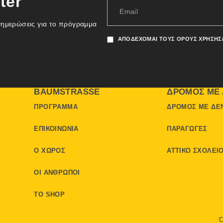
ter
νημερώσεις για το πρόγραμμα
ΑΠΟΔΈΧΟΜΑΙ ΤΟΥΣ ΌΡΟΥΣ ΧΡΉΣΗΣ
BAUMSTRASSE
ΔΡΌΜΟΣ ΜΕ 
ΠΡΌΓΡΑΜΜΑ
ΔΡΌΜΟΣ ΜΕ ΔΈ
ΕΠΙΚΟΙΝΩΝΊΑ
ΠΑΡΑΓΩΓΈΣ
Ο ΧΏΡΟΣ
ΑΤΤΙΚΌ ΣΧΟΛΕΊ
ΟΙ ΆΝΘΡΩΠΟΙ
ΤΟ SHOP
Ό