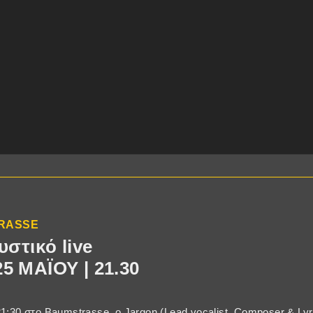
TRASSE
στικό live
 ΜΑΪΟΥ | 21.30
1:30 στο Baumstrasse, ο Jargon (Lead vocalist, Composer & Lyri