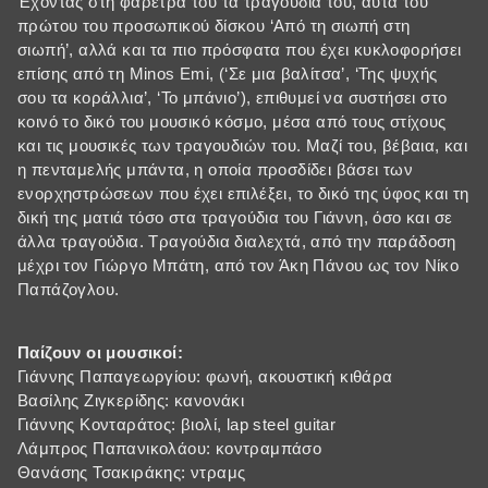
Έχοντας στη φαρέτρα του τα τραγούδια του, αυτά του
πρώτου του προσωπικού δίσκου ‘Από τη σιωπή στη
σιωπή’, αλλά και τα πιο πρόσφατα που έχει κυκλοφορήσει
επίσης από τη Minos Emi, (‘Σε μια βαλίτσα’, ‘Της ψυχής
σου τα κοράλλια’, ‘Το μπάνιο’), επιθυμεί να συστήσει στο
κοινό το δικό του μουσικό κόσμο, μέσα από τους στίχους
και τις μουσικές των τραγουδιών του. Μαζί του, βέβαια, και
η πενταμελής μπάντα, η οποία προσδίδει βάσει των
ενορχηστρώσεων που έχει επιλέξει, το δικό της ύφος και τη
δική της ματιά τόσο στα τραγούδια του Γιάννη, όσο και σε
άλλα τραγούδια. Τραγούδια διαλεχτά, από την παράδοση
μέχρι τον Γιώργο Μπάτη, από τον Άκη Πάνου ως τον Νίκο
Παπάζογλου.
Παίζουν οι μουσικοί:
Γιάννης Παπαγεωργίου: φωνή, ακουστική κιθάρα
Βασίλης Ζιγκερίδης: κανονάκι
Γιάννης Κονταράτος: βιολί, lap steel guitar
Λάμπρος Παπανικολάου: κοντραμπάσο
Θανάσης Τσακιράκης: ντραμς