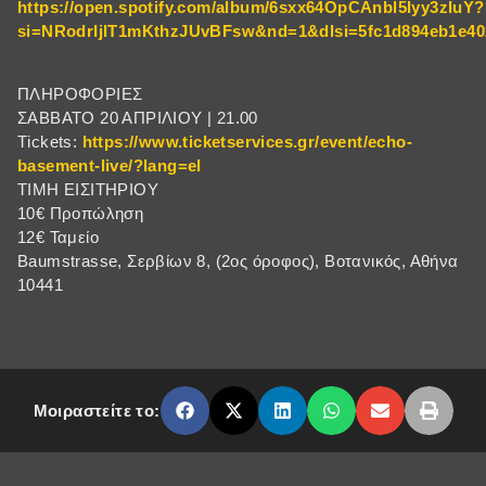
https://open.spotify.com/album/6sxx64OpCAnbl5lyy3zIuY?
si=NRodrIjlT1mKthzJUvBFsw&nd=1&dlsi=5fc1d894eb1e40
ΠΛΗΡΟΦΟΡΙΕΣ
ΣΑΒΒΑΤΟ 20 ΑΠΡΙΛΙΟΥ | 21.00
Τickets:
https://www.ticketservices.gr/event/echo-
basement-live/?lang=el
ΤΙΜΗ ΕΙΣΙΤΗΡΙΟΥ
10€ Προπώληση
12€ Ταμείο
Baumstrasse, Σερβίων 8, (2ος όροφος), Βοτανικός, Αθήνα
10441
Μοιραστείτε το: