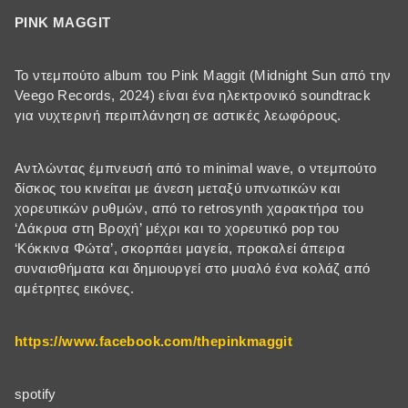
PINK MAGGIT
To ντεμπούτο album του Pink Maggit (Midnight Sun από την
Veego Records, 2024) είναι ένα ηλεκτρονικό soundtrack
για νυχτερινή περιπλάνηση σε αστικές λεωφόρους.
Αντλώντας έμπνευσή από το minimal wave, ο ντεμπούτο
δίσκος του κινείται με άνεση μεταξύ υπνωτικών και
χορευτικών ρυθμών, από το retrosynth χαρακτήρα του
‘Δάκρυα στη Βροχή’ μέχρι και το χορευτικό pop του
‘Κόκκινα Φώτα’, σκορπάει μαγεία, προκαλεί άπειρα
συναισθήματα και δημιουργεί στο μυαλό ένα κολάζ από
αμέτρητες εικόνες.
https://www.facebook.com/thepinkmaggit
spotify