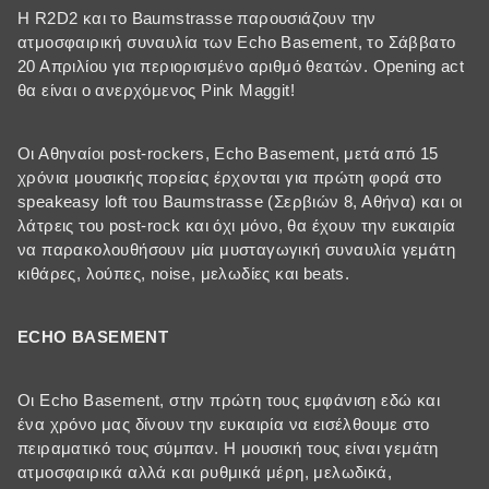
H R2D2 και το Baumstrasse παρουσιάζουν την
ατμοσφαιρική συναυλία των Εcho Basement, το Σάββατο
20 Απριλίου για περιορισμένο αριθμό θεατών. Opening act
θα είναι ο ανερχόμενος Pink Maggit!
Οι Αθηναίοι post-rockers, Echo Basement, μετά από 15
χρόνια μουσικής πορείας έρχονται για πρώτη φορά στο
speakeasy loft του Baumstrasse (Σερβιών 8, Αθήνα) και οι
λάτρεις του post-rock και όχι μόνο, θα έχουν την ευκαιρία
να παρακολουθήσουν μία μυσταγωγική συναυλία γεμάτη
κιθάρες, λούπες, noise, μελωδίες και beats.
ECHO BASEMENT
Οι Echo Basement, στην πρώτη τους εμφάνιση εδώ και
ένα χρόνο μας δίνουν την ευκαιρία να εισέλθουμε στο
πειραματικό τους σύμπαν. Η μουσική τους είναι γεμάτη
ατμοσφαιρικά αλλά και ρυθμικά μέρη, μελωδικά,