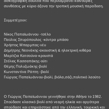
δισκογραφική δουλειά που περιλαμβάνει καινούριες
συνθέσεις με κύριο άξονα την τροπική μουσική παραδοση.
Συμμετέχουν:
Νίκος Παπαϊωάννου -τσέλο
Παύλος Σπυρόπουλος -κόντρα μπάσο
Χρήστος Μπαρμπας-νέυ
Δημήτρης Νεονάκης-ακουστική & ηλεκτρική κιθάρα
Μαρίτζια Κατσούνα-κρουστά
Στέλιος Κασσαπάκης-ούτι
Θέμης Πολυζωάκης-βιολί
Κωνσταντίνα Ράπτη -βιολί
Γιώργος Παπαϊωάννου-βιολί, βιόλα,σάζι,πολιτικό λαούτο
Ο Γιώργος Παπαϊωάννου γεννήθηκε στην Αθήνα το 1982.
Σπούδασε κλασικό βιολί από νεαρή ηλικία και αργότερα
σπούδασε και επηρεάστηκε από την ελληνική, τουρκική και