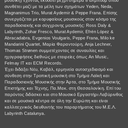
μουσική) έχοντας εκδόσει μέχρι σήμερα 8 άλμπουμ όπου
συνθέτει μαζί με τα μέλη των σχημάτων Yeden, Neda,
Magnanimus Trio, Murat Aydemir & Peppe Frana. Επίσης
συνεργάζεται με κορυφαίους μουσικούς στον κόσμο της
παραδοσιακής και σύγχρονης μουσικής: Ross Daly &
Labyrinth, Zohar Fresco, Murat Aydemir, Efrén López &
Abracadabra, Evgenios Voulgaris, Peppe Frana, Milo ke
Mandarini Quartet, Μαρία Φαραντούρη, Anja Lechner,
Thomas Strønen συμμετέχοντας σε συναυλίες και
ηχογραφήσεις διεθνώς με εταιρείες όπως An Music,
Felmay IT και ECM Records.
Έχει διδάξει Νέυ, Καβάλ, ερμηνεία αυτοσχεδιασμό και
σύνθεση στην Τροπική μουσική στο Τμήμα Λαϊκή και
Παραδοσιακής Μουσικής στην Άρτα, στο Τμήμα Μουσικής
Επιστήμης και Τέχνης, Πα.Μακ. στη Θεσσαλονίκη. Επί του
παρόντος διδάσκει και στο Μουσικό Εργαστήρι Λαβύρινθος
και σε μουσικά κέντρα σε όλη την Ευρώπη και είναι
καλλιτεχνικός διευθυντής του παραρτήματος του Μ.Ε.Λ.
Labyrinth Catalunya.