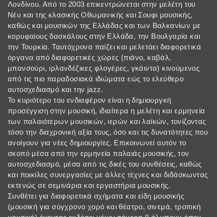
Λονδίνου. Από το 2003 επικεντρώνεται στην μελέτη του
Νέυ και της κλασικής Οθωμανικής και Σουφι μουσικής,
καθώς και μουσικών της Ελλάδας και των Βαλκανίων με
κορυφαίους δασκάλους στην Ελλάδα, την Βουλγαρία και
την Τουρκία. Ταυτόχρονα παίζει και μελετάει διαφορετικά
όργανα από διαφορετικές χώρες (πιάνο, καβάλ,
μπανσούρι, ιρλανδέζικες φλογέρες, γκάιντα) κινούμενος
από τις πιο παραδοσιακά ιδιώματα εώς το ελεύθερο
αυτοσχεδιασμό και την jazz.
Το κυριότερο του ενδιαφέρον είναι η δημιουργκή
προσέγγιση στην μουσική, ιδιαίτερα η μελέτη και ερμηνεία
των παλαιότερων μουσικών, ιερών και λαϊκών, τονίζοντας
τόσο την διαχρονική αξία τους, όσο και τις δυνατότητες που
ανοίγουν για νέες δημιουργίες. Επικοινωνεί αυτόν το
σκοπό μέσα από την ερμηνεία παλαιάς μουσικής, τον
αυτοσχεδιασμό, μέσα από τις δικές του συνθέσεις, καθώς
και ποικίλες συνεργασίες με άλλες τέχνες και διδάσκωντας
εκτενώς σε σεμινάρια και εργαστήρια μουσικής.
Συνθέτει για διαφορετικά σχήματα και είδη μουσικής
(μουσική για σύγχρονο χορό και θέατρο, σινεμά, τροπική