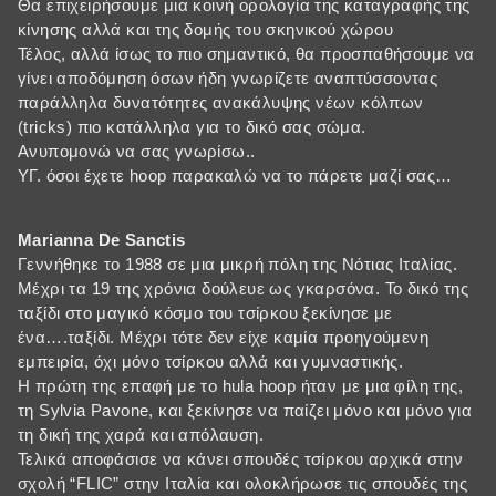
Θα επιχειρήσουμε μια κοινή ορολογία της καταγραφής της
κίνησης αλλά και της δομής του σκηνικού χώρου
Τέλος, αλλά ίσως το πιο σημαντικό, θα προσπαθήσουμε να
γίνει αποδόμηση όσων ήδη γνωρίζετε αναπτύσσοντας
παράλληλα δυνατότητες ανακάλυψης νέων κόλπων
(tricks) πιο κατάλληλα για το δικό σας σώμα.
Ανυπομονώ να σας γνωρίσω..
ΥΓ. όσοι έχετε hoop παρακαλώ να το πάρετε μαζί σας…
Marianna De Sanctis
Γεννήθηκε το 1988 σε μια μικρή πόλη της Νότιας Ιταλίας.
Μέχρι τα 19 της χρόνια δούλευε ως γκαρσόνα. Το δικό της
ταξίδι στο μαγικό κόσμο του τσίρκου ξεκίνησε με
ένα….ταξίδι. Μέχρι τότε δεν είχε καμία προηγούμενη
εμπειρία, όχι μόνο τσίρκου αλλά και γυμναστικής.
Η πρώτη της επαφή με το hula hoop ήταν με μια φίλη της,
τη Sylvia Pavone, και ξεκίνησε να παίζει μόνο και μόνο για
τη δική της χαρά και απόλαυση.
Τελικά αποφάσισε να κάνει σπουδές τσίρκου αρχικά στην
σχολή “FLIC” στην Ιταλία και ολοκλήρωσε τις σπουδές της