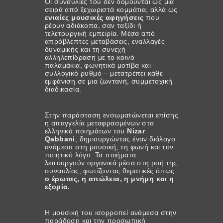
Οι συναυλίες του δεν δομούνται ως μια
σειρά από ξεχωριστά κομμάτια, αλλά ως
ενιαίες μουσικές αφηγήσεις
που
ρέουν αδιάκοπα, σαν ταξίδι ή
τελετουργική εμπειρία. Μέσα από
απρόβλεπτες μεταβάσεις, εναλλαγές
δυναμικής και τη συνεχή
αλληλεπίδραση με το κοινό –
παλαμάκια, φωνητικά μοτίβα και
συλλογικό ρυθμό – μετατρέπει κάθε
εμφάνιση σε μια ζωντανή, συμμετοχική
διαδικασία.
Στην παράσταση ενσωματώνεται επίσης
η απαγγελία μεταφρασμένων στα
ελληνικά ποιημάτων του
Nizar
Qabbani
, δημιουργώντας έναν διάλογο
ανάμεσα στη μουσική, τη φωνή και τον
ποιητικό λόγο. Τα ποιήματα
λειτουργούν οργανικά μέσα στη ροή της
συναυλίας, φωτίζοντας θεματικές όπως
ο έρωτας, η απώλεια, η μνήμη και η
εξορία.
Η μουσική του ισορροπεί ανάμεσα στην
παράδοση και την προσωπική