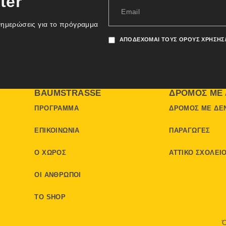
ter
νημερώσεις για το πρόγραμμα
ΑΠΟΔΈΧΟΜΑΙ ΤΟΥΣ ΌΡΟΥΣ ΧΡΉΣΗΣ
BAUMSTRASSE
ΔΡΌΜΟΣ ΜΕ 
ΠΡΌΓΡΑΜΜΑ
ΔΡΌΜΟΣ ΜΕ ΔΈ
ΕΠΙΚΟΙΝΩΝΊΑ
ΠΑΡΑΓΩΓΈΣ
Ο ΧΏΡΟΣ
ΑΤΤΙΚΌ ΣΧΟΛΕΊ
ΟΙ ΆΝΘΡΩΠΟΙ
ΤΟ SHOP
Ό