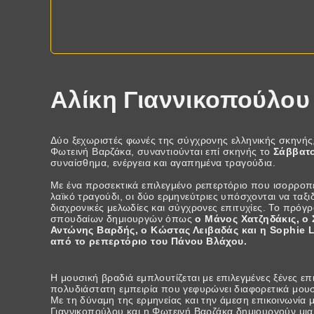
Αλίκη Γιαννικοπούλου
Δύο ξεχωριστές φωνές της σύγχρονης ελληνικής σκηνής,
Φωτεινή Βαρζάκα, συναντιούνται επί σκηνής το
Σάββατο
συναίσθημα, ενέργεια και αγαπημένα τραγούδια.
Με ένα προσεκτικά επιλεγμένο ρεπερτόριο που ισορροπε
λαϊκό τραγούδι, οι δύο ερμηνεύτριες υπόσχονται να ταξ
διαχρονικές μελωδίες και σύγχρονες επιτυχίες. Το πρόγ
σπουδαίων δημιουργών όπως
ο Μάνος Χατζηδάκις, ο
Αντώνης Βαρδής, ο Κώστας Λειβαδάς και η Sophie Li
από το ρεπερτόριο του Πάνου Βλάχου.
Η μουσική βραδιά εμπλουτίζεται με επιλεγμένες ξένες επ
πολυδιάστατη εμπειρία που γεφυρώνει διαφορετικά μουσ
Με τη δύναμη της ερμηνείας και την άμεση επικοινωνία μ
Γιαννικοπούλου και η Φωτεινή Βαρζάκα δημιουργούν μια