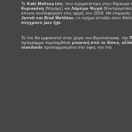
Το
Kaki Melissa trio
, που σχηματίστηκε στην Κέρκυρα
Κυριακάκη
(Ντραμς) και
Λάμπρο Ψωμά
(Κοντραμπάσο
οποιος κυκλοφόρησε στις αρχές του 2026. Με επιρροές
Jarrett και Brad Mehldau,
το σχήμα εστιάζει στον διά
σύγχρονο jazz ήχο
.
Το trio θα εμφανιστεί στον χώρο του Baumstrasse, την
Π
πρόγραμμα περιλαμβάνει
μουσική από το δίσκο, αλλά 
standards
προσαρμοσμένα στο ύφος του trio.