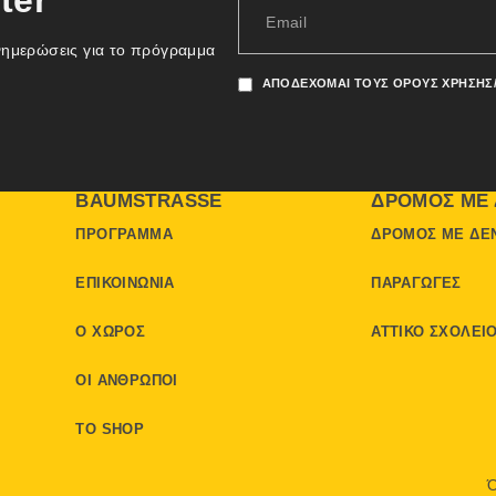
ter
νημερώσεις για το πρόγραμμα
ΑΠΟΔΈΧΟΜΑΙ ΤΟΥΣ ΌΡΟΥΣ ΧΡΉΣΗΣ
BAUMSTRASSE
ΔΡΌΜΟΣ ΜΕ 
ΠΡΌΓΡΑΜΜΑ
ΔΡΌΜΟΣ ΜΕ ΔΈ
ΕΠΙΚΟΙΝΩΝΊΑ
ΠΑΡΑΓΩΓΈΣ
Ο ΧΏΡΟΣ
ΑΤΤΙΚΌ ΣΧΟΛΕΊ
ΟΙ ΆΝΘΡΩΠΟΙ
ΤΟ SHOP
Ό