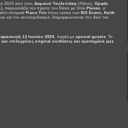
 το 2023 από τους
Δαμιανό Τσελεντάκη
(Πιάνο),
Ορφέα
)
,
παρουσιάζει τον πρώτο του δίσκο με τίτλο
Pieces
, ο
 από ιστορικά
Piano Trio
όπως εκείνα των
Bill Evans, Keith
λογο και τον αυτοσχεδιασμό, διαμορφώνοντας τον δικό του
αρασκευή 12 Ιουνίου 2026
, παρέα με
special guests
. Το
και επιλεγμένες original συνθέσεις και αγαπημένα jazz