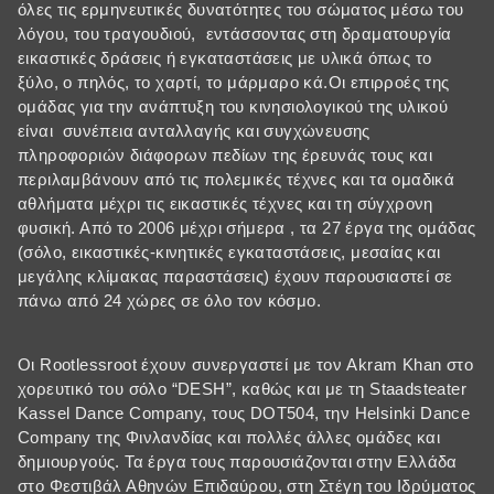
όλες τις ερμηνευτικές δυνατότητες του σώματος μέσω του
λόγου, του τραγουδιού, εντάσσοντας στη δραματουργία
εικαστικές δράσεις ή εγκαταστάσεις με υλικά όπως το
ξύλο, ο πηλός, το χαρτί, το μάρμαρο κά.Οι επιρροές της
ομάδας για την ανάπτυξη του κινησιολογικού της υλικού
είναι συνέπεια ανταλλαγής και συγχώνευσης
πληροφοριών διάφορων πεδίων της έρευνάς τους και
περιλαμβάνουν από τις πολεμικές τέχνες και τα ομαδικά
αθλήματα μέχρι τις εικαστικές τέχνες και τη σύγχρονη
φυσική. Από το 2006 μέχρι σήμερα , τα 27 έργα της ομάδας
(σόλο, εικαστικές-κινητικές εγκαταστάσεις, μεσαίας και
μεγάλης κλίμακας παραστάσεις) έχουν παρουσιαστεί σε
πάνω από 24 χώρες σε όλο τον κόσμο.
Οι Rootlessroot έχουν συνεργαστεί με τον Akram Khan στο
χορευτικό του σόλο “DESH”, καθώς και με τη Staadsteater
Kassel Dance Company, τους DOT504, την Helsinki Dance
Company της Φινλανδίας και πολλές άλλες ομάδες και
δημιουργούς. Τα έργα τους παρουσιάζονται στην Ελλάδα
στο Φεστιβάλ Αθηνών Επιδαύρου, στη Στέγη του Ιδρύματος