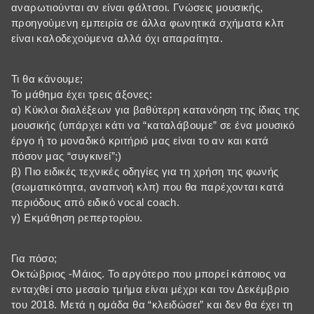
αναρωτιούνται αν είναι φάλτσοι. Γνώσεις μουσικής,
προηγούμενη εμπειρία σε άλλα φωνητικά σχήματα κλπ
είναι καλοδεχούμενα αλλά όχι απαραίτητα.
Τι θα κάνουμε;
Το μάθημα έχει τρεις άξονες:
α) Κύκλοι διαλέξεων για βαθύτερη κατανόηση της ίδιας της
μουσικής (υπάρχει κάτι να “καταλάβουμε” σε ένα μουσικό
έργο ή το μοναδικό κριτήριό μας είναι το αν και κατά
πόσον μας “συγκινεί”;)
β) Πιο ειδικές τεχνικές οδηγίες για τη χρήση της φωνής
(σωματικότητα, αναπνοή κλπ) που θα παρέχονται κατά
περιόδους από ειδικό vocal coach.
γ) Εκμάθηση ρεπερτορίου.
Για πόσο;
Οκτώβριος -Μάιος. Το αργότερο που μπορεί κάποιος να
ενταχθεί στο μεσαίο τμήμα είναι μέχρι και τον Δεκέμβριο
του 2018. Μετά η ομάδα θα “κλειδώσει” και δεν θα έχει τη