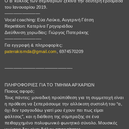
Ο Β’ κύκλος των σεμιναρίων ξεκινά την δεύτερη εβδομάδα
του Ιανουαρίου 2019.
————————
Vocal coaching: Εύα Λαύκα, Αυγερινή Γάτση
Repetition: Κατερίνα Γρηγοριάδου
Διεύθυνση χορωδίας: Γιώργος Πατεράκης
————————-
Για εγγραφή & πληροφορίες:
paterakismda@gmail.com
, 6974570209
———————————————-
ΠΛΗΡΟΦΟΡΙΕΣ ΓΙΑ ΤΟ ΤΜΗΜΑ ΑΡΧΑΡΙΩΝ
Ποιους αφορά;
Τους πάντες: μοναδική προϋπόθεση για τη συμμετοχή είναι
η πρόθεση να ξεπεράσουμε την αλλόκοτη συστολή του “α,
όχι δεν τραγουδάω γιατί μου έχουν πει πως είμαι
φάλτσος”, και η διάθεση της σύμπραξης σε ένα
πειθαρχημένο πολυφωνικό φωνητικό σύνολο. Μουσικές