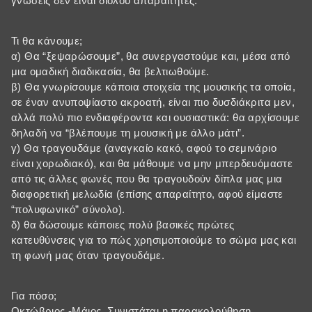
γνώσεις δεν είναι διόλου απαραίτητες.
Τι θα κάνουμε;
α) Θα “ξεψαρώσουμε”, θα συνεργαστούμε και, μέσα από
μια ομαδική διαδικασία, θα βελτιωθούμε.
β) Θα γνωρίσουμε κάποια στοιχεία της μουσικής τα οποία,
σε έναν ανυποψίαστο ακροατή, είναι πιο δυσδιάκριτα μεν,
αλλά πολύ πιο ενδιαφέροντα και ουσιαστικά: θα αρχίσουμε
δηλαδή να “βλέπουμε τη μουσική με άλλο μάτι”.
γ) Θα τραγουδάμε (αναγκαίο κακό, αφού το σεμινάριο
είναι χορωδιακό), και θα μάθουμε να μην μπερδευόμαστε
από τις άλλες φωνές που θα τραγουδούν δίπλα μας μια
διαφορετική μελωδία (επίσης απαραίτητο, αφού είμαστε
“πολυφωνικό” σύνολο).
δ) θα δώσουμε κάποιες πολύ βασικές πρώτες
κατευθύνσεις για το πώς χρησιμοποιούμε το σώμα μας και
τη φωνή μας όταν τραγουδάμε.
Για πόσο;
Οκτώβριος -Μάιος. Συνιστάται η παρακολούθηση