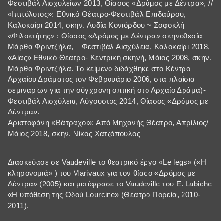
Φεστιβάλ Αισχυλείων 2013, Θίασος «Δρόμος με Δέντρα», //
«Ιππόλυτος»: Εθνικό Θέατρο-Φεστιβάλ Επιδαύρου,
Καλοκαίρι 2014, σκην. Λυδία Κονιόρδου ~ Σοφοκλή
«Φιλοκτήτης» : Θίασος «Δρόμος με Δέντρα» σκηνοθεσία
Μάρθα Φριντζήλα, – Φεστιβάλ Αισχύλεια, Καλοκαίρι 2018,
«Αίας» Εθνικό Θέατρο- Κεντρική σκηνή, Μάιος 2008, σκην.
Μάρθα Φριντζήλα. Tο κείμενο διδάχθηκε στο Κέντρο
Αρχαίου Δράματος τον Φεβρουάριο 2006, στα πλαίσια
σεμιναρίων για την σύγχρονη οπτική στο Αρχαίο Δράμα)-
Φεστιβάλ Αισχύλεια, Αύγουστος 2014, Θίασος «Δρόμος με
Δέντρα».
Αριστοφάνη «Βάτραχοι»: Από Μηχανής Θέατρο, Απρίλιος/
Μάιος 2018, σκην. Νίκος Χατζόπουλος
Διασκεύασε σε Vaudeville το θεατρικό έργο «Le legs» («Η
κληρονομιά» ) του Marivaux για τον θίασο «Δρόμος με
Δέντρα» (2005) και μετέφρασε το Vaudeville του E. Labiche
«Η υπόθεση της Οδού Lourcine» (Θέατρο Πορεία, 2010-
2011).