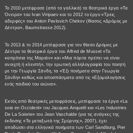
Το 2010 μετέφρασε (από τα γαλλικά) τα θεατρικά έργα «Τα
Όνειρα» του Ivan Viripaev και το 2012 το έργο «Τρεις
αδερφές» του Anton Pavlovich Chekov (θίασος «Δρόμος με
Δέντρα», Baumstrasse 2012).
Το 2013 & το 2014 μετέφρασε για τον θίασο Δρόμος με
Δέντρα τα θεατρικά έργα του Alfred de Musset «Τα
καπρίτσια της Μαριάν» και «Μια πόρτα πρέπει να είναι
ανοιχτή ή κλειστή», την ερωτική αλληλογραφία του ποιητή
με την Γεωργία Σάνδη, τα «Έξι ποιήματα στην Γεωργία
Σάνδη» καθώς και αποσπάσματα από τις «Εξομολογήσεις
ενός παιδιού του αιώνα».
Εκτός από θεατρικές μεταφράσεις, μετέφρασε τα έργα «La
soie en Occident» του Jacques Anquetil και «Les Industries
De La Soierie» του Jean Vaschalde (για τις ανάγκες της
έκδοσης «Τα μεταξωτά της Σμύρνης», 2007), έχει
αποδώσει στα ελληνικά ποιήματα των Carl Sandburg, Pier