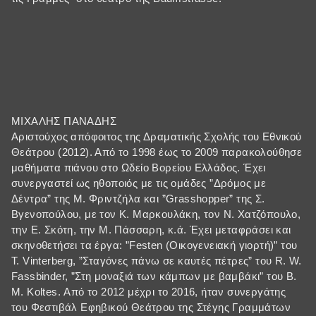
ΜΙΧΑΛΗΣ ΠΑΝΑΔΗΣ
Αριστούχος απόφοιτος της Δραματικής Σχολής του Εθνικού
Θεάτρου (2012). Από το 1998 έως το 2009 παρακολούθησε
μαθήματα πιάνου στο Ωδείο Βορείου Ελλάδος. Έχει
συνεργαστεί ως ηθοποιός με τις ομάδες ”Δρόμος με
Δέντρα” της Μ. Φριντζήλα και ”Grasshopper” της Σ.
Βγενοπούλου, με τον Κ. Μαρκουλάκη, τον Ν. Χατζόπουλο,
την Ε. Σκότη, την Μ. Πάσσαρη, κ.ά. Έχει μεταφράσει και
σκηνοθετήσει τα έργα: ”Festen (Οικογενειακή γιορτή)” του
T. Vinterberg, ”Σταγόνες πάνω σε καυτές πέτρες” του R. W.
Fassbinder, ”Στη μοναξιά των κάμπων με βαμβάκι” του B.
M. Koltes. Από το 2012 μέχρι το 2016, ήταν συνεργάτης
του Φεστιβάλ Εφηβικού Θεάτρου της Στέγης Γραμμάτων