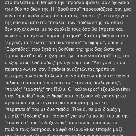
στο παλάτι και η Μήδεια την ”προσλαμβάνει” σαν ”φύλακα”
των δύο παιδιών της. Η ”βασίλισσα” παρουσιάζεται σαν μια
γυναίκα απηυδισμένη τόσο από τις ”απιστίες” του συζύγου
της όσο και από την ”πορεία” των παιδιών της, τα οποία
δεν ασχολούνται με το σχολείο τους όσο θα έπρεπε και,
γενικότερα, έχουν ”παραστρατήσει”. Κατά τη διάρκεια του
”έργου”, το ”παλάτι” ”επισκέπτονται” ”διάφοροι”, όπως ο
”Ευριπίδης”, που ζητά τη βοήθεια της ηρωίδας ώστε να
”εμπνευστεί” από τη ζωή και την ”προσωπικότητά” της, και
ο εξόριστος ”Οιδίποδας” με την κόρη του ”Αντιγόνη”, που
περιπλανώνται σαν ζητιάνοι αναζητώντας τρόπο να
επιστρέψουν στον Κολωνό και να πάρουν πίσω τον θρόνο.
Τελικά, το παλάτι ”επισκέπτεται” και ένας ”καλόγερος”,
”παλιός” ”εραστής” της Πόλυ. Ο ”καλόγερος” εξομολογείται
στην ”ηρωίδα” πως ενδιαφέρεται σεξουαλικά για ανήλικα
αγόρια και της αφηγείται μια πρόσφατη ερωτική
”περιπέτειά” του με δυο παιδιά. Τελικά, σε μια διαμάχη
μεταξύ ”Μήδειας” και ”Ιάσονα” για την ”απιστία” του με την
”καλόγρια” που ”φιλοξενούν”, αποκαλύπτεται πως τα
παιδιά τους διατηρούν κρυφά σεξουαλικές επαφές μαζί
της, όπως και ότι πρόκειται για τα δυο αγόρια στα οποία