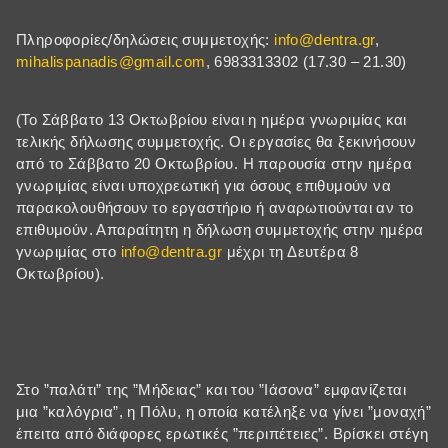
Πληροφορίες/δηλώσεις συμμετοχής:
info@dentra.gr
,
mihalispanadis@gmail.com
, 6983313302 (17.30 – 21.30)
(Το Σάββατο 13 Οκτωβρίου είναι η ημέρα γνωριμίας και
τελικής δήλωσης συμμετοχής. Οι εργασίες θα ξεκινήσουν
από το Σάββατο 20 Οκτωβρίου. Η παρουσία στην ημέρα
γνωριμίας είναι υποχρεωτική για όσους επιθυμούν να
παρακολουθήσουν το εργαστήριο ή αναρωτιούνται αν το
επιθυμούν. Απαραίτητη η δήλωση συμμετοχής στην ημέρα
γνωριμίας στο
info@dentra.gr
μέχρι τη Δευτέρα 8
Οκτωβρίου).
Στο ”παλάτι” της ”Μήδειας” και του ”Ιάσονα” εμφανίζεται
μια ”καλόγρια”, η Πόλυ, η οποία κατέληξε να γίνει ”μοναχή”
έπειτα από διάφορες ερωτικές ”περιπέτειες”. Βρίσκει στέγη