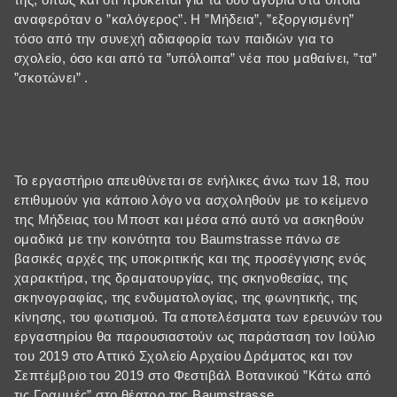
αναφερόταν ο ”καλόγερος”. Η ”Μήδεια”, ”εξοργισμένη”
τόσο από την συνεχή αδιαφορία των παιδιών για το
σχολείο, όσο και από τα ”υπόλοιπα” νέα που μαθαίνει, ”τα”
”σκοτώνει” .
Το εργαστήριο απευθύνεται σε ενήλικες άνω των 18, που
επιθυμούν για κάποιο λόγο να ασχοληθούν με το κείμενο
της Μήδειας του Μποστ και μέσα από αυτό να ασκηθούν
ομαδικά με την κοινότητα του Baumstrasse πάνω σε
βασικές αρχές της υποκριτικής και της προσέγγισης ενός
χαρακτήρα, της δραματουργίας, της σκηνοθεσίας, της
σκηνογραφίας, της ενδυματολογίας, της φωνητικής, της
κίνησης, του φωτισμού. Τα αποτελέσματα των ερευνών του
εργαστηρίου θα παρουσιαστούν ως παράσταση τον Ιούλιο
του 2019 στο Αττικό Σχολείο Αρχαίου Δράματος και τον
Σεπτέμβριο του 2019 στο Φεστιβάλ Βοτανικού ”Κάτω από
τις Γραμμές” στο θέατρο της Baumstrasse.