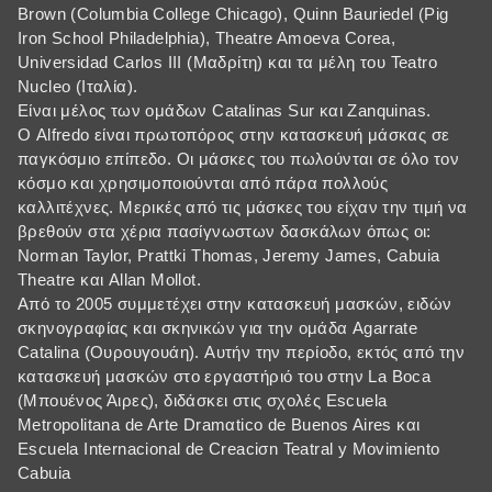
Brown (Columbia College Chicago), Quinn Bauriedel (Pig
Iron School Philadelphia), Theatre Amoeva Corea,
Universidad Carlos III (Μαδρίτη) και τα μέλη του Teatro
Nucleo (Ιταλία).
Είναι μέλος των ομάδων Catalinas Sur και Zanquinas.
Ο Alfredo είναι πρωτοπόρος στην κατασκευή μάσκας σε
παγκόσμιο επίπεδο. Οι μάσκες του πωλούνται σε όλο τον
κόσμο και χρησιμοποιούνται από πάρα πολλούς
καλλιτέχνες. Μερικές από τις μάσκες του είχαν την τιμή να
βρεθούν στα χέρια πασίγνωστων δασκάλων όπως οι:
Norman Taylor, Prattki Thomas, Jeremy James, Cabuia
Theatre και Allan Mollot.
Από το 2005 συμμετέχει στην κατασκευή μασκών, ειδών
σκηνογραφίας και σκηνικών για την ομάδα Agarrate
Catalina (Ουρουγουάη). Αυτήν την περίοδο, εκτός από την
κατασκευή μασκών στο εργαστήριό του στην La Boca
(Μπουένος Άιρες), διδάσκει στις σχολές Escuela
Metropolitana de Arte Dramαtico de Buenos Aires και
Escuela Internacional de Creaciσn Teatral y Movimiento
Cabuia