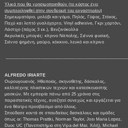
Υλικά που θα χρησιμοποιηθούν (το κόστος έχει
συμπεριληφθεί στην συνδρομή του εργαστηρίου)
Σημειωματάριο, μολύβι και γόμα, Πηλός, Γύψος, Στόκος,
Παχύ και λεπτό γυαλόχαρτο, Vinyl adhesive, Γκρι χαρτόνι,
Λάστιχο (πάχος 3 εκ.), Βενζινόκολλα
Ακρυλικές μπογιές: κίτρινο Νάπολης, Σιέννα φυσική,
Σιέννα ψημένη, μαύρο, κόκκινο, λευκό και κίτρινο
————————————————————————————
ALFREDO IRIARTE
Ουρουγουανός. Ηθοποιός, σκηνοθέτης, δάσκαλος,
καλλιτέχνης πλαστικών τεχνών και κατασκευαστής
μασκών. Με εμπειρία πάνω από 25 χρόνια στις
παραστατικές τέχνες, αναζητεί συνεχώς και εργάζεται για
ένα θέατρο προσβάσιμο από όλους.
Σπούδασε κοντά σε σπουδαίους δασκάλους και ομάδες
όπως οι: Thomas Prattki, Norman Taylor, Josι Maria Lσpez,
Duoc UC (Πανεπιστήμιο στη Viρa del Mar, Χιλή), Michael