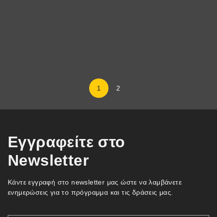
ΠΑΡΑΣΚΕΥΉ, 18 ΙΑΝΟΥΑΡΊΟΥ, 2008
Ο Αίας Ο Αίας είναι ο τελευταίος εκπρόσωπος ενός παλαιού
επικού κόσμου, ενός κόσμου στηριγμένου στο σώμα και τις
επιταγές του: την...
ΠΕΡΙΣΣΌΤΕΡΕΣ ΠΛΗΡΟΦΟΡΊΕΣ
1
2
Εγγραφείτε στο
Newsletter
Κάντε εγγραφή στο newsletter μας ώστε να λαμβάνετε
ενημερώσεις για το πρόγραμμα και τις δράσεις μας.