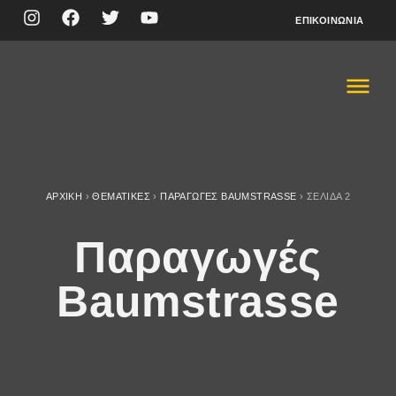
ΕΠΙΚΟΙΝΩΝΊΑ
ΑΡΧΙΚΉ
›
ΘΕΜΑΤΙΚΈΣ
›
ΠΑΡΑΓΩΓΈΣ BAUMSTRASSE
›
ΣΕΛΊΔΑ 2
Παραγωγές
Baumstrasse