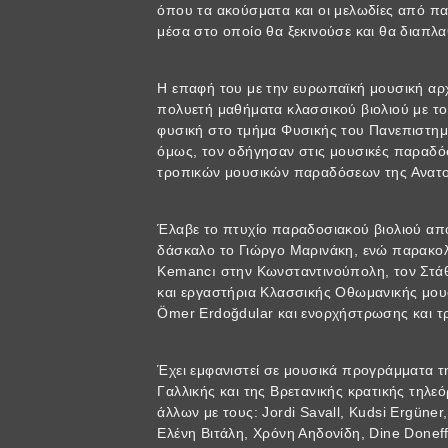
όπου τα ακούσματα και οι μελωδίες από π
μέσα στο οποίο θα ξεκινούσε και θα διαπλα
H επαφή του με την ευρωπαϊκή μουσική αρ
πολυετή μαθήματα κλασσικού βιολιού με τ
φυσική στο τμήμα Φυσικής του Πανεπιστημ
όμως, τον οδήγησαν στις μουσικές παραδόσ
τροπικών μουσικών παραδόσεων της Ανατο
Έλαβε το πτυχίο παραδοσιακού βιολιού απ
δάσκαλο το Γιώργο Μαρινάκη, ενώ παρακολο
Kemancı στην Κωνσταντινούπολη, τον Στάθ
και εργαστήρια Κλασσικής Οθωμανικής μουσ
Ömer Erdoğdular και ενορχήστρωσης και τρ
Έχει εμφανιστεί σε μουσικά προγράμματα τη
Γαλλικής και της Βρετανικής κρατικής τηλε
άλλων με τους: Jordi Savall, Kudsi Ergüne
Ελένη Βιτάλη, Χρόνη Αηδονίδη, Dine Donef