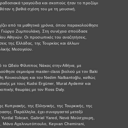
αραδοσιακά τραγούδια και σκοπούς ήταν το προζύμι
θόταν η βαθιά σχέση του με τη μουσική.
χίζει από τα μαθητικά χρόνια, όπου παρακολούθησε
ο Γιώργο Ζυμπουλάκη. Στη συνέχεια σπούδασε
ίου Αθηνών. Οι προσωπικές του αναζητήσεις,
εις της Ελλάδας, της Τουρκίας και άλλων
λικής Μεσογείου.
ό το Ωδείο Φίλιππος Νάκας στην Αθήνα, με
ύθησε σεμινάρια master-class βιολιού με τον Baki
η Κουκουλάρη και τον Nedim Nalbantoğlu, καθώς
ικής με τους Kudsi Ergüner, Murat Aydemir και
οπικής θεωρίας με τον Ross Daly.
ς Κυπριακής, της Ελληνικής, της Τουρκικής, της
όρασης. Παράλληλα, έχει συνεργαστεί μεταξύ
r, Yurdal Tokcan, Gabriel Yared, Nανά Μούσχουρη,
f, Μάνο Αχαλινωτόπουλο, Keyvan Chemirani,