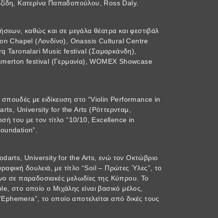
τζίδη, Κατερίνα Παπαδοπούλου, Ross Daly.
φήσεων, καθώς και σε μεγάλα θέατρα και φεστιβάλ
ion Chapel (Λονδίνο), Onassis Cultural Centre
q Taronalari Music festival (Σαμαρκάνδη),
ommerton festival (Γερμανία), WOMEX Showcase
σπουδές με ειδίκευση στο “Violin Performance in
rts, University for the Arts (Ρόττερνταμ,
σή του με τον τίτλο “10/10, Excellence in
oundation”.
darts, University for the Arts, ενώ τον Οκτώβριο
φική δουλειά, με τίτλο “Soil – Πρώτες Ύλες”, το
ένο σε παραδοσιακές μελωδίες της Κύπρου. Το
e, στο οποίο ο Μιχάλης είναι βασικό μέλος,
Ephemera”, το οποίο αποτελείται από δικές τους