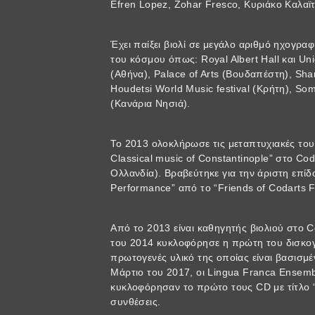
Efren Lopez, Zohar Fresco, Κυριάκο Καλαϊ
Έχει παίξει βιολί σε μεγάλο αριθμό ηχογρα
του κόσμου όπως: Royal Albert Hall και Un
(Αθήνα), Palace of Arts (Βουδαπέστη), Shar
Houdetsi World Music festival (Κρήτη), S
(Κανάρια Νησιά).
Το 2013 ολοκλήρωσε τις μεταπτυχιακές του 
Classical music of Constantinople” στο Coda
Ολλανδία). Βραβεύτηκε για την άριστη επίδο
Performance” από το “Friends of Codarts F
Από το 2013 είναι καθηγητής βιολιού στο Co
του 2014 κυκλοφόρησε η πρώτη του δισκογρα
πρωτογενές υλικό της οποίας είναι βασισμ
Μάρτιο του 2017, οι Lingua Franca Ensembl
κυκλοφόρησαν το πρώτο τους CD με τίτλο “
συνθέσεις.