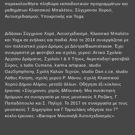
παρακολουθήσει πληθώρα εκπαιδευτικών προγραμμάτων και
μαθημάτων Κλασσικού Μπαλέτου, Σύγχρονου Χορού,
Αυτοσχεδιασμού, Υποκριτικής και Yoga.
Διδάσκει Σύγχρονο Χορό, Αυτοσχεδιασμό, Κλασσικό Μπαλέτο
και Yoga σε ενήλικες και παιδιά. Από το 2014 συνεργάζεται με
τον πολιτιστικό χώρο Δρόμος με Δέντρα/Baumstrasse. Έχει
συνεργαστεί με φεστιβάλ και σχολές χορού: Αττικό Σχολείο
Αρχαίου Δράματος, Σχολείο Ι & ΙΙ Τήνος, Ακροποδητί φεστιβάλ
Σύρος, s tudio Cumana, karma artspace, studio
GazSymphony, Σχολή Καλών Τεχνών, studio Dan.c.ce, studio
Λάθος Κίνηση, σχολή χορού Ρ. Μάνου, σχολή Κλασσικού
Χορού Δήμου Αλίμου, μεταξύ άλλων. Οδήγησε έξι κύκλους
έρευνας «Σύγχρονος χορός &Μουσική- Μια συνάντηση
δρόμων» σε συνεργασία με τους μουσικούς Χ.Ροζάκη, Γ.
Παπαδόπουλο και Σ. Πηλιχό. Το 2017 σε συνεργασία με τους
ο
μουσικούς Τ. Δημητρίου και Γ.Ταμιωλάκη οδήγησε τον 7
κύκλο έρευνας: «Baroque Μουσική& Αυτοσχεδιασμός».