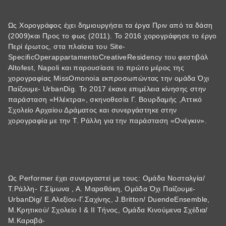
Ως Χορογράφος έχει δημιουργήσει τα έργα Πριν από τα δάση
(2009)και Προς το φως (2011). Το 2016 χορογράφησε το έργο
Περί έρωτος, στα πλαίσια του Site-
SpecificOperappartamentoCreativeResidency του φεστιβάλ
Altofest, Napoli και παρουσίασε το πρώτο μέρος της
χορογραφίας MissOmonoia εκπροσωπώντας την ομάδα Όχι
Παίζουμε- UrbanDig. Το 2017 έκανε επιμέλεια κίνησης στην
παράσταση «Ηλέκτρα», σκηνοθεσία Γ. Βουρδαμής ,Αττικό
Σχολείο Αρχαίου Δράματος και συνεργάστηκε στην
χορογραφία με την Τ. Ράλλη για την παράσταση «Ονέγκιν».
Ως Performer έχει συνεργαστεί με τους: Oμάδα Νοσταλγία/
Τ.Ράλλη- Γ.Σίμωνα , Α. Μαραθάκη, Ομάδα Όχι Παίζουμε-
UrbanDig/ Ε.Αλεξίου-Γ.Σαχίνης, J.Britton/ DuendeEnsemble,
Μ.Κρητικού/ Σχολείο Ι & ΙΙ Τήνος, Ομάδα Κινούμενα Σχέδια/
Μ.Καραβά-