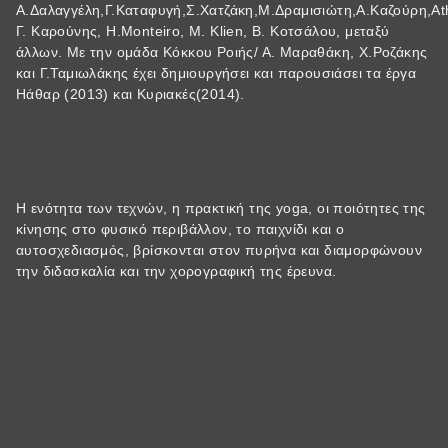
Α.Δαλαγγέλη,Γ.Καταφυγή,Σ.Χατζάκη,Μ.Δραμισιώτη,Α.Καζούρη,A
Γ. Καρούνης, H.Monteiro, M. Klien, Β. Κοτσάλου, μεταξύ
άλλων. Με την ομάδα Κόκκου Ροιής/ Α. Μαραθάκη, Χ.Ροζάκης
και Γ.Ταμιωλάκης έχει δημιουργήσει και παρουσιάσει τα έργα
Ηάθαρ (2013) και Κυριακές(2014).
Η ενότητα των τεχνών, η πρακτική της yoga, οι ποιότητες της
κίνησης στο φυσικό περιβάλλον, το παιχνίδι και ο
αυτοσχεδιασμός, βρίσκονται στον πυρήνα και διαμορφώνουν
την διδασκαλία και την χορογραφική της έρευνα.