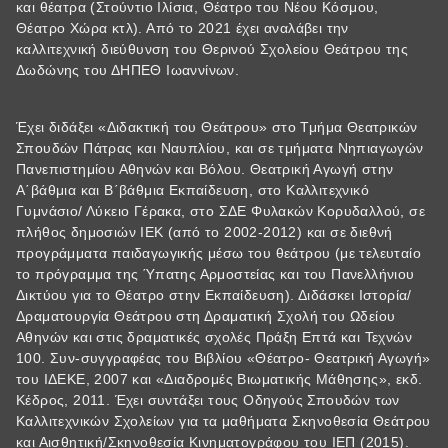
και θέατρα (Στούντιο Ιλίσια, Θέατρο του Νέου Κόσμου,
Θέατρο Χώρα κτλ). Από το 2021 έχει αναλάβει την
καλλιτεχνική διεύθυνση του Θερινού Σχολείου Θεάτρου της
Δωδώνης του ΔΗΠΕΘ Ιωαννίνων.
Έχει διδάξει «Διδακτική του Θεάτρου» στο Τμήμα Θεατρικών
Σπουδών Πάτρας και Ναυπλίου, και σε τμήματα Νηπιαγωγών
Πανεπιστημίου Αθηνών και Βόλου. Θεατρική Αγωγή στην
Α΄βάθμια και Β΄βάθμια Εκπαίδευση, στο Καλλιτεχνικό
Γυμνάσιο/ Λύκειο Γέρακα, στο ΣΔΕ Φυλακών Κορυδαλλού, σε
πλήθος δημοσιών ΙΕΚ (από το 2002-2012) και σε διεθνή
προγράμματα παιδαγωγικής μέσω του θεάτρου (με τελευταίο
το πρόγραμμα της Ύπατης Αρμοστείας και του Πανελλήνιου
Δικτύου για το Θέατρο στην Εκπαίδευση). Διδάσκει Ιστορία/
Δραματουργία Θεάτρου στη Δραματική Σχολή του Ωδείου
Αθηνών και στις δραματικές σχολές Πράξη Επτά και Τεχνών
100. Συν-συγγραφέας του Βιβλίου «Θέατρο- Θεατρική Αγωγή»
του ΙΔΕΚΕ, 2007 και «Διαδρομές Βιωματικής Μάθησης», εκδ.
Κέδρος, 2011. Έχει συντάξει τους Οδηγούς Σπουδών των
Καλλιτεχνικών Σχολείων για τα μαθήματα Σκηνοθεσία Θεάτρου
και Αισθητική/Σκηνοθεσία Κινηματογράφου του ΙΕΠ (2015).