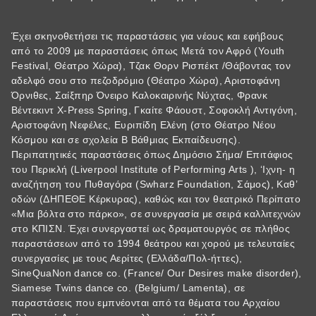
Έχει σκηνοθετήσει τις παραστάσεις για νέους και εφήβους
από το 2009 με παραστάσεις όπως Μετά τον Αφρό (Youth
Festival, Θέατρο Χώρα), Tζακ Θορν Ρισπέκτ /Θάβοντας τον
αδελφό σου στο πεζοδρόμιο (Θέατρο Χώρα), Αριστοφάνη
Όρνιθες, Σαίξπηρ Όνειρο Καλοκαιρινής Νύχτας, Φρανκ
Βέντεκιντ X-Press Spring, Γκαίτε Φάουστ, Σοφοκλή Αντιγόνη,
Aριστοφάνη Νεφέλες, Ευριπίδη Ελένη (στο Θέατρο Νέου
Κόσμου και σε σχολεία Β Βάθμιας Εκπαίδευσης).
Περιπατητικές παραστάσεις όπως Δημόσιο Σήμα/ Επιτάφιος
του Περικλή (Liverpool Institute of Performing Arts ), ‘Ιχνη- η
αναζήτηση του Πυθαγόρα (Swharz Foundation, Σάμος), Καθ’
οδών (ΔΗΠΕΘΕ Κέρκυρας), καθώς και τον θεατρικό Περίπατο
«Μια βόλτα στο πάρκο», σε συνεργασία με σειρά καλλιτεχνών
στο ΚΠΙΣΝ. Έχει συνεργαστεί ως δραματουργός σε πλήθος
παραστάσεων από το 1994 θεάτρου και χορού με τελευταίες
συνεργασίες με τους Αερίτες (Ελλάδα/Πολ-ήττες),
SineQuaNon dance co. (France/ Οur Desires make disorder),
Siamese Twins dance co. (Belgium/ Lamenta), σε
παραστάσεις που εμπνέονται από τα θέματα του Αρχαίου