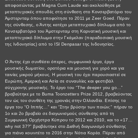
αποφοιτώντας με Magna Cum Laude και ακολούθησε με
μεταπτυχιακές σπουδές στη σύνθεση στο Κονσερβατόριο του
Άμστερνταμ όπου αποφοίτησε το 2011 με Zeer Goed. Πέραν
της σύνθεσης, ο Άντης κατέχει μεταπτυχιακό δίπλωμα από το
Κονσερβατόριο του Άμστερνταμ στη Καρνατική μουσική και
μεταπτυχιακό δίπλωμα στην Γκάμελαν (παραδοσιακή μουσική
της Ινδονησίας) από το ISI Denpasar της Ινδονησίας.
Ο Άντης έχει συνθέσει όπερες, συμφωνικά έργα, έργα
μουσικής δωματίου, ορατόρια και μουσική για χορό και για
ταινίες μικρού μήκους. Η μουσική του έχει παρουσιαστεί σε
Ευρώπη, Αμερική και Ασία σε συναυλίες και φεστιβάλ
σύγχρονης μουσικής. Το έργο του “The deeper you go…”
βραβεύτηκε με το Βuma Toonzetters Prize 2012, βραβεύοντας
τον ώς τον συνθέτη της χρονιάς στην Ολλανδία. Επίσης τα
έργα του “Ο Ιππής…” και “Στην βρύσην των ποιών;” πήραν το
1ο και 2ο βραβείο σε διαγωνισμούς σύνθεσης από τη
Συμφωνική Ορχήστρα Κύπρου το 2012 και 2010, και το «17…
why not 37?” βραβέυτηκε στο Διεθνή διαγωνισμό σύνθεσης
για πιάνο κουιντέτο το 2016 στην Νότια Κορέα. Πέραν από