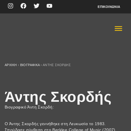
ΕΠΙΚΟΙΝΩΝΊΑ
ΑΡΧΙΚΉ
›
ΒΙΟΓΡΑΦΙΚΆ
›
ΆΝΤΗΣ ΣΚΟΡΔΉΣ
Άντης Σκορδής
Βιογραφικό Άντη Σκορδή:
Ο Άντης Σκορδής γεννήθηκε στη Λευκωσία το 1983.
Σπούδασε σύνθεση στο Berklee College of Music (2007)