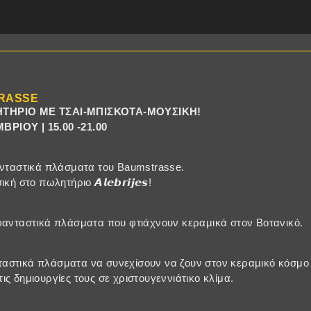
TRASSE
ΗΤΗΡΙΟ ΜΕ ΤΣΑΙ-ΜΠΙΣΚΟΤΑ-ΜΟΥΣΙΚΗ!
ΡΙΟΥ | 15.00 -21.00
ανταστικά πλάσματα του Baumstrasse.
ή στο πωλητήριο 𝞐𝙡𝙚𝙗𝙧𝙞𝙟𝙚𝙨!
 είναι φανταστικά πλάσματα που φτιάχνουν κεραμικά στον Βοτανικό.
αστικά πλάσματα να συνεχίσουν να ζουν στον κεραμικό κόσμο τ
ις δημιουργίες τους σε χριστουγεννιάτικο κλίμα.