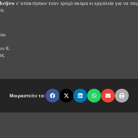
𝙗𝙧𝙞𝙟𝙚𝙨 ν’ αποκτήσουν έναν τροχό ακόμα κι εργαλεία για να π
α.
ίου
ων 8,
ος
Μοιραστείτε το: