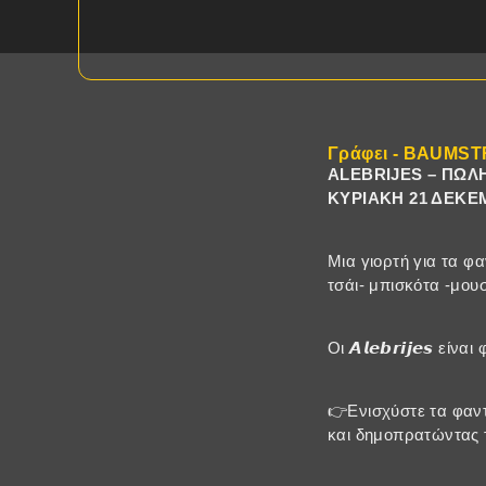
Γράφει - BAUMS
ALEBRIJES – ΠΩΛ
ΚΥΡΙΑΚΗ 21 ΔΕΚΕΜΒ
Μια γιορτή για τα φ
τσάι- μπισκότα -μουσικ
Οι 𝞐𝙡𝙚𝙗𝙧𝙞𝙟𝙚𝙨
👉Ενισχύστε τα φαντ
και δημοπρατώντας τ