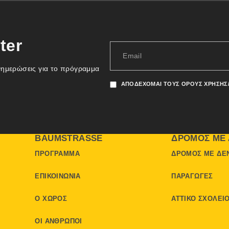
ter
νημερώσεις για το πρόγραμμα
ΑΠΟΔΈΧΟΜΑΙ ΤΟΥΣ ΌΡΟΥΣ ΧΡΉΣΗΣ
BAUMSTRASSE
ΔΡΌΜΟΣ ΜΕ 
ΠΡΌΓΡΑΜΜΑ
ΔΡΌΜΟΣ ΜΕ ΔΈ
ΕΠΙΚΟΙΝΩΝΊΑ
ΠΑΡΑΓΩΓΈΣ
Ο ΧΏΡΟΣ
ΑΤΤΙΚΌ ΣΧΟΛΕΊ
ΟΙ ΆΝΘΡΩΠΟΙ