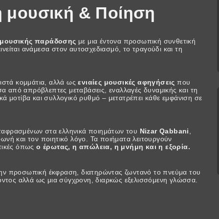
 μουσική & Ποίηση
 μουσικής παράδοσης
με μια έντονα προσωπική συνθετική
ινείται ανάμεσα στον αυτοσχεδιασμό, το τραγούδι και τη
ριστά κομμάτια, αλλά ως
ενιαίες μουσικές αφηγήσεις
που
έσα από απρόβλεπτες μεταβάσεις, εναλλαγές δυναμικής και τη
κά μοτίβα και συλλογικό ρυθμό – μετατρέπει κάθε εμφάνιση σε
ταφρασμένων στα ελληνικά ποιημάτων του
Nizar Qabbani
,
ωνή και τον ποιητικό λόγο. Τα ποιήματα λειτουργούν
ατικές όπως
ο έρωτας, η απώλεια, η μνήμη και η εξορία.
την προσωπική έκφραση, διατηρώντας ζωντανό το πνεύμα του
τος αλλά ως μια σύγχρονη, διαρκώς εξελισσόμενη γλώσσα.