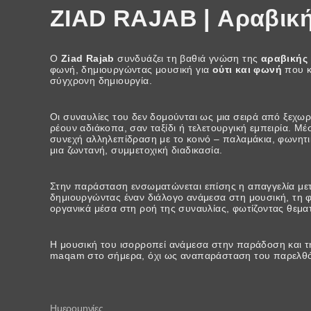
ZIAD RAJAB | Αραβική
O
Ziad Rajab
συνδυάζει τη βαθιά γνώση της
αραβικής
φωνή, δημιουργώντας μουσική για
ούτι και φωνή
που κ
σύγχρονη δημιουργία.
Οι συναυλίες του δεν δομούνται ως μια σειρά από ξεχω
ρέουν αδιάκοπα, σαν ταξίδι ή τελετουργική εμπειρία. Μ
συνεχή αλληλεπίδραση με το κοινό – παλαμάκια, φωνητι
μια ζωντανή, συμμετοχική διαδικασία.
Στην παράσταση ενσωματώνεται επίσης η απαγγελία με
δημιουργώντας έναν διάλογο ανάμεσα στη μουσική, τη φ
οργανικά μέσα στη ροή της συναυλίας, φωτίζοντας θεμ
Η μουσική του ισορροπεί ανάμεσα στην παράδοση και 
maqam στο σήμερα, όχι ως αναπαράσταση του παρελθόν
Ημερομηνίες