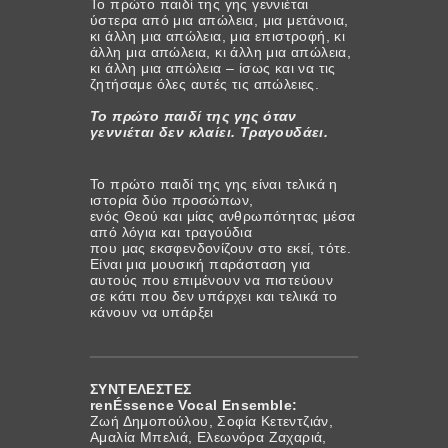
Το πρώτο παιδί της γης γεννιέται
ύστερα από μια απώλεια, μια μετάνοια,
κι άλλη μια απώλεια, μια επιστροφή, κι
άλλη μια απώλεια, κι άλλη μια απώλεια,
κι άλλη μια απώλεια – ίσως και να τις
ζητήσαμε όλες αυτές τις απώλειες.
Το πρώτο παιδί της γης όταν
γεννιέται δεν κλαίει. Τραγουδάει.
Το πρώτο παιδί της γης είναι τελικά η
ιστορία δύο προσώπων,
ενός Θεού και μίας ανθρωπότητας μέσα
από λόγια και τραγούδια
που μας εκσφενδονίζουν στο εκεί, τότε.
Είναι μια μουσική παράσταση για
αυτούς που επιμένουν να πιστεύουν
σε κάτι που δεν υπάρχει και τελικά το
κάνουν να υπάρξει
ΣΥΝΤΕΛΕΣΤΕΣ
renÉssence Vocal Ensemble:
Ζωή Δημοπούλου, Σοφία Κετεντζιάν,
Αμαλία Μπελιά, Ελεωνόρα Ζαχαριά,