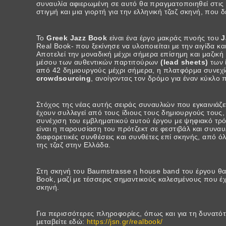
συναυλία αφιερωμένη σε αυτό θα πραγματοποιηθεί στις 
στιγμή και μια γιορτή για την ελληνική τζαζ σκηνή, που δ
Το
Greek Jazz Book
είναι ένα έργο μακράς πνοής του
J
Real Book- που ξεκίνησε να υλοποιείται με την αιγίδα 
Αποτελεί την μοναδική μέχρι σήμερα επίσημη και μαζική
μέσου των αυθεντικών παρτιτούρων
(lead sheets)
των 
από 42 δημιουργούς μέχρι σήμερα, η πλατφόρμα συνεχίζε
crowdsourcing
, ανοίγοντας τον δρόμο για έναν κύκλο
Στόχος της νέας αυτής σειράς συναυλιών που εγκαινιάζ
έχουν συλλεγεί από τους ίδιους τους δημιουργούς τους
συνέχιση του εμβληματικού αυτού έργου με ψηφιακό τρό
είναι η παρουσίαση του πρότζεκτ σε φεστιβάλ και συνα
διαφορετικές συνθέσεις και συνθέτες επί σκηνής, από 
της τζαζ στην Ελλάδα.
Στη σκηνή του Baumstrasse η house band του έργου θα
Book, μαζί με τέσσερις σημαντικούς καλεσμένους που έ
σκηνή.
Για περισσότερες πληροφορίες, όπως και για τη δυνατ
μεταβείτε εδώ:
https://jsn.gr/realbook/