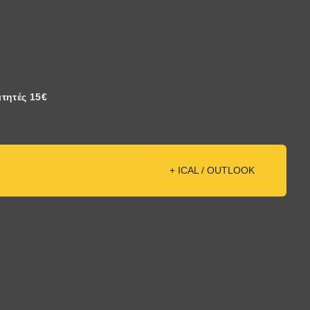
τητές 15€
+ ICAL / OUTLOOK