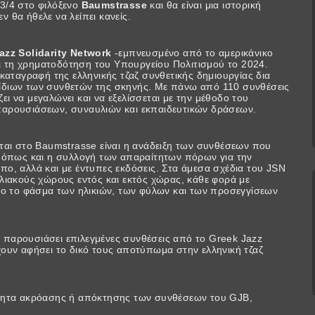
3/4 στο φιλόξενο
Baumstrasse
και θα είναι μια ιστορική
εν θα ήθελε να λείπει κανείς.
azz Solidarity Network
-εμπνευσμένο από το αμερικάνικο
και τη χρηματοδότηση του Υπουργείου Πολιτισμού το 2024.
 καταγραφή της ελληνικής τζαζ συνθετικής δημιουργίας δια
ίδιων των συνθετών της σκηνής. Με πάνω από 110 συνθέσεις
ι να μεγαλώνει και να εξελίσσεται με την μέθοδο του
 παρουσιάσεων, συναυλιών και εκπαιδευτικών δράσεων.
εται στο Baumstrasse είναι η ανάδειξη των συνθέσεων που
, όπως και η συλλογή των απαραίτητων πόρων για την
πο, αλλά και με έντυπες εκδόσεις. Στα άμεσα σχέδια του JSN
υλιακούς χώρους εντός και εκτός χώρας, κάθε φορά με
όλο το φάσμα των ηλικιών, των φύλων και των προσεγγίσεων
 παρουσιάσει επιλεγμένες συνθέσεις από το Greek Jazz
χουν αφήσει το δικό τους αποτύπωμα στην ελληνική τζαζ
ότητα ακρόασης ή απόκτησης των συνθέσεων του GJB,