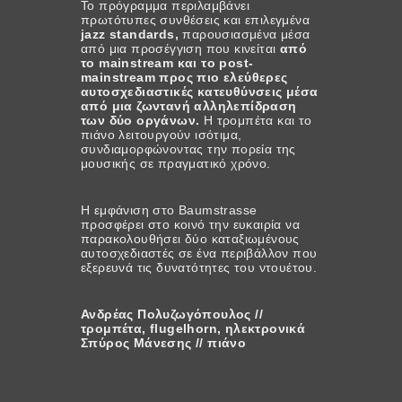
Το πρόγραμμα περιλαμβάνει
πρωτότυπες συνθέσεις και επιλεγμένα
jazz standards,
παρουσιασμένα μέσα
από μια προσέγγιση που κινείται
από
το mainstream και το post-
mainstream προς πιο ελεύθερες
αυτοσχεδιαστικές κατευθύνσεις μέσα
από μια ζωντανή αλληλεπίδραση
των δύο οργάνων.
Η τρομπέτα και το
πιάνο λειτουργούν ισότιμα,
συνδιαμορφώνοντας την πορεία της
μουσικής σε πραγματικό χρόνο.
Η εμφάνιση στο Baumstrasse
προσφέρει στο κοινό την ευκαιρία να
παρακολουθήσει δύο καταξιωμένους
αυτοσχεδιαστές σε ένα περιβάλλον που
εξερευνά τις δυνατότητες του ντουέτου.
Ανδρέας Πολυζωγόπουλος //
τρομπέτα, flugelhorn, ηλεκτρονικά
Σπύρος Μάνεσης // πιάνο